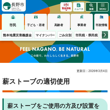
長野市
緊急情報
ニュース
検索
MENU
市民
子ども・若者
高齢者
事業者
市政情報
熊本地震災害義援金
マイナンバー
ごみ分別
市民税・県民税
移住
この街で、わたしらしく生きる。長野市
更新日：2026年3月4日
薪ストーブの適切使用
薪ストーブをご使用の方及び設置を