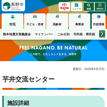
長野市
緊急情報
ニュース
検索
MENU
市民
子ども・若者
高齢者
事業者
市政情報
熊本地震災害義援金
マイナンバー
ごみ分別
市民税・県民税
移住
この街で、わたしらしく生きる。長野市
更新日：2026年5月15日
芋井交流センター
施設詳細