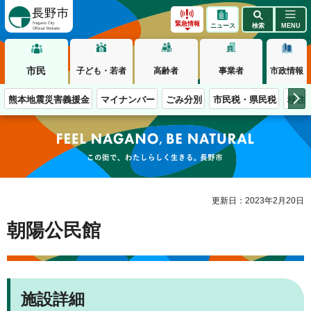
長野市
緊急情報
ニュース
検索
MENU
市民
子ども・若者
高齢者
事業者
市政情報
熊本地震災害義援金
マイナンバー
ごみ分別
市民税・県民税
移住
この街で、わたしらしく生きる。長野市
更新日：2023年2月20日
朝陽公民館
施設詳細