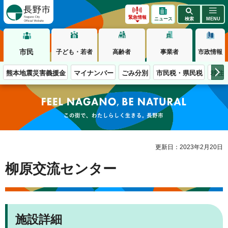
長野市
緊急情報
ニュース
検索
MENU
市民
子ども・若者
高齢者
事業者
市政情報
熊本地震災害義援金
マイナンバー
ごみ分別
市民税・県民税
移住
この街で、わたしらしく生きる。長野市
更新日：2023年2月20日
柳原交流センター
施設詳細