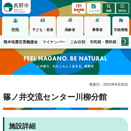
長野市
緊急情報
ニュース
検索
MENU
市民
子ども・若者
高齢者
事業者
市政情報
熊本地震災害義援金
マイナンバー
ごみ分別
市民税・県民税
移住
この街で、わたしらしく生きる。長野市
更新日：2023年6月30日
篠ノ井交流センター川柳分館
施設詳細