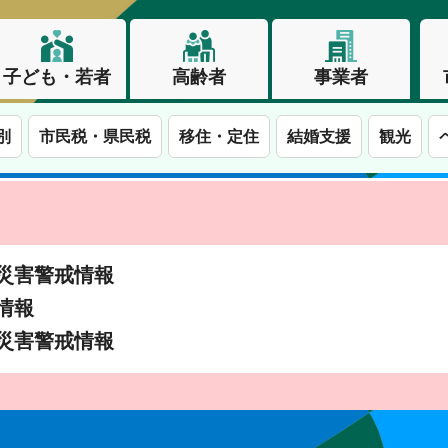
子ども・若者
高齢者
事業者
別
市民税・県民税
移住・定住
結婚支援
観光
土砂災害警戒情報
象情報
土砂災害警戒情報
この街で、わたしらしく生きる。長野市