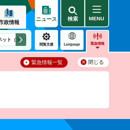
MENU
検索
ニュース
市政情報
ペット（犬・猫）
住民票・戸籍
公営住宅
市街地整備
緊急情報
閲覧支援
Language
閉じる
緊急情報一覧