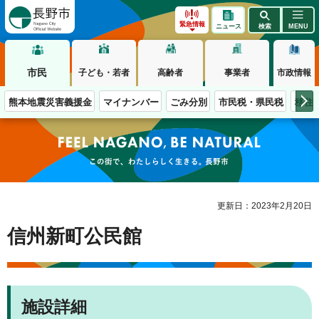
長野市
緊急情報
ニュース
検索
MENU
市民
子ども・若者
高齢者
事業者
市政情報
熊本地震災害義援金
マイナンバー
ごみ分別
市民税・県民税
移住
この街で、わたしらしく生きる。長野市
更新日：2023年2月20日
信州新町公民館
施設詳細