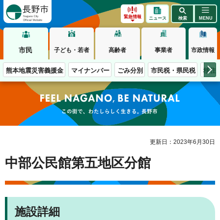
長野市
緊急情報
ニュース
検索
MENU
市民
子ども・若者
高齢者
事業者
市政情報
熊本地震災害義援金
マイナンバー
ごみ分別
市民税・県民税
移住
この街で、わたしらしく生きる。長野市
更新日：2023年6月30日
中部公民館第五地区分館
施設詳細