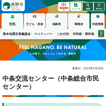
長野市
緊急情報
ニュース
検索
MENU
市民
子ども・若者
高齢者
事業者
市政情報
熊本地震災害義援金
マイナンバー
ごみ分別
市民税・県民税
移住
この街で、わたしらしく生きる。長野市
更新日：2023年2月20日
中条交流センター（中条総合市民
センター）