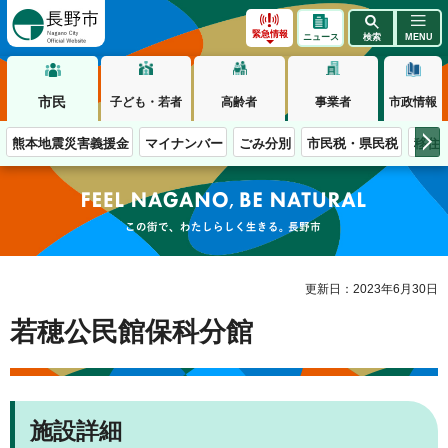
長野市
緊急情報
ニュース
検索
MENU
市民
子ども・若者
高齢者
事業者
市政情報
熊本地震災害義援金
マイナンバー
ごみ分別
市民税・県民税
移住
この街で、わたしらしく生きる。長野市
更新日：2023年6月30日
若穂公民館保科分館
施設詳細