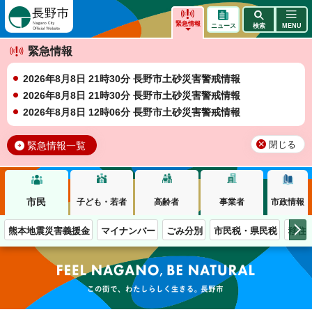
長野市
緊急情報
ニュース
検索
MENU
緊急情報
2026年8月8日 21時30分 長野市土砂災害警戒情報
2026年8月8日 21時30分 長野市土砂災害警戒情報
2026年8月8日 12時06分 長野市土砂災害警戒情報
緊急情報一覧
閉じる
市民
子ども・若者
高齢者
事業者
市政情報
熊本地震災害義援金
マイナンバー
ごみ分別
市民税・県民税
移住
この街で、わたしらしく生きる。長野市