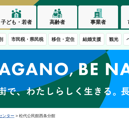
子ども・若者
高齢者
事業者
別
市民税・県民税
移住・定住
結婚支援
観光
この街で、わたしらしく生きる。長野市
センター
> 松代公民館西条分館