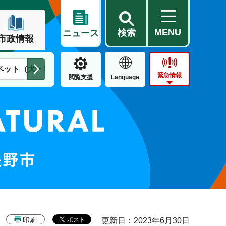
MENU
検索
ニュース
市政情報
ペット（犬・猫）
住民票・戸籍
公営住宅
市街地整備
緊急情報
閲覧支援
Language
印刷
更新日：2023年6月30日