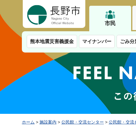
長野市
市民
熊本地震災害義援金
マイナンバー
ごみ分
ホーム
>
施設案内
>
公民館・交流センター
>
公民館・交流