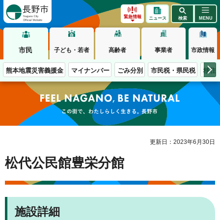
長野市
緊急情報
ニュース
検索
MENU
市民
子ども・若者
高齢者
事業者
市政情報
熊本地震災害義援金
マイナンバー
ごみ分別
市民税・県民税
移住
この街で、わたしらしく生きる。長野市
更新日：2023年6月30日
松代公民館豊栄分館
施設詳細