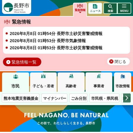
長野市
緊急情報
ニュース
検索
MENU
緊急情報
2026年8月8日 01時54分 長野市土砂災害警戒情報
2026年8月8日 01時53分 長野市気象情報
2026年8月8日 01時53分 長野市土砂災害警戒情報
緊急情報一覧
閉じる
市民
子ども・若者
高齢者
事業者
市政情報
熊本地震災害義援金
マイナンバー
ごみ分別
市民税・県民税
移住
この街で、わたしらしく生きる。長野市