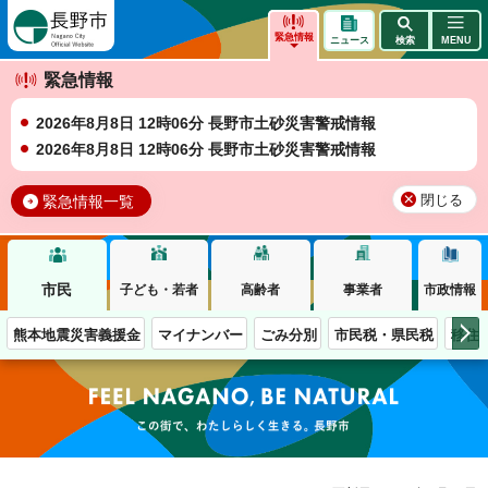
長野市
緊急情報
ニュース
検索
MENU
緊急情報
2026年8月8日 12時06分 長野市土砂災害警戒情報
2026年8月8日 12時06分 長野市土砂災害警戒情報
緊急情報一覧
閉じる
市民
子ども・若者
高齢者
事業者
市政情報
熊本地震災害義援金
マイナンバー
ごみ分別
市民税・県民税
移住
この街で、わたしらしく生きる。長野市