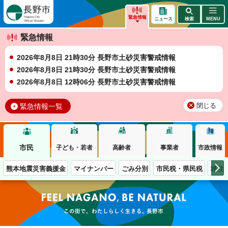
長野市
緊急情報
ニュース
検索
MENU
緊急情報
2026年8月8日 21時30分 長野市土砂災害警戒情報
2026年8月8日 21時30分 長野市土砂災害警戒情報
2026年8月8日 12時06分 長野市土砂災害警戒情報
緊急情報一覧
閉じる
市民
子ども・若者
高齢者
事業者
市政情報
熊本地震災害義援金
マイナンバー
ごみ分別
市民税・県民税
移住
この街で、わたしらしく生きる。長野市