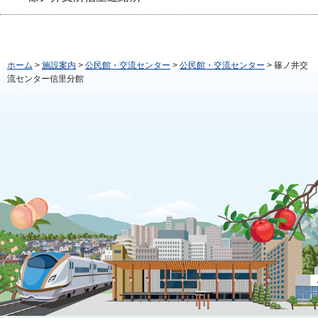
ホーム
>
施設案内
>
公民館・交流センター
>
公民館・交流センター
> 篠ノ井交
流センター信里分館