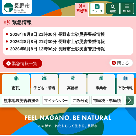
長野市
緊急情報
ニュース
検索
MENU
緊急情報
2026年8月8日 21時30分 長野市土砂災害警戒情報
2026年8月8日 21時30分 長野市土砂災害警戒情報
2026年8月8日 12時06分 長野市土砂災害警戒情報
緊急情報一覧
閉じる
市民
子ども・若者
高齢者
事業者
市政情報
熊本地震災害義援金
マイナンバー
ごみ分別
市民税・県民税
移住
この街で、わたしらしく生きる。長野市