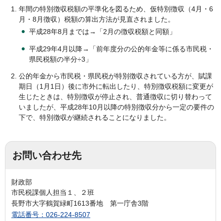
年間の特別徴収税額の平準化を図るため、仮特別徴収（4月・6
月・8月徴収）税額の算出方法が見直されました。
平成28年8月までは→「2月の徴収税額と同額」
平成29年4月以降→「前年度分の公的年金等に係る市民税・
県民税額の半分÷3」
公的年金から市民税・県民税が特別徴収されている方が、賦課
期日（1月1日）後に市外に転出したり、特別徴収税額に変更が
生じたときは、特別徴収が停止され、普通徴収に切り替わって
いましたが、平成28年10月以降の特別徴収分から一定の要件の
下で、特別徴収が継続されることになりました。
お問い合わせ先
財政部
市民税課個人担当１、２班
長野市大字鶴賀緑町1613番地 第一庁舎3階
電話番号：026-224-8507