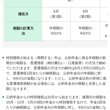
6月
8月
徴収月
1
（第1期）
（第2期）
年
年税額の
年税額の
税額の計算方
4分の1
4分の1
法
6
特別徴収が始まる（再開する）年は、公的年金に係る年税額の前
期分の税額を、普通徴収（納付書払い・口座振替）の方法で納め
ていただきます。普通徴収の方法での納付は6月と8月の2回なの
で、普通徴収1回当たりの納税額は、公的年金分の年税額に対
し、4分の1の金額になります。ただし、公的年金以外の所得に係
る普通徴収税額がある場合には、公的年金分の税額と合算した金
額になります。
公的年金からの特別徴収は10月から始まります。後期分の税額を
10月・12月・2月の3回の年金から特別徴収するので、年金1回当
たりの納税額は、公的年金分の年税額に対し、6分の1の金額にな