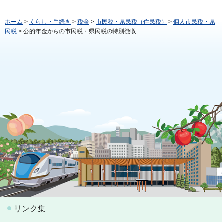
ホーム
>
くらし・手続き
>
税金
>
市民税・県民税（住民税）
>
個人市民税・県
民税
> 公的年金からの市民税・県民税の特別徴収
リンク集