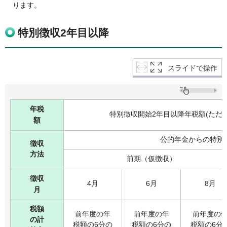
ります。
特別徴収2年目以降
スライドで操作
年税
特別徴収開始2年目以降年税額(ただ
額
公的年金からの特別
徴収
方法
前期（仮徴収）
徴収
4月
6月
8月
月
税額
前年度の年
前年度の年
前年度の
の計
税額の6分の
税額の6分の
税額の6分