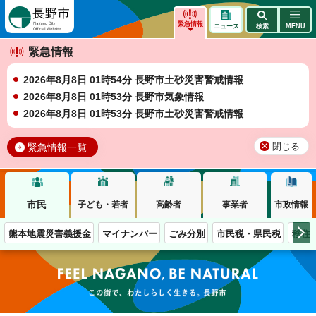
長野市
緊急情報
ニュース
検索
MENU
緊急情報
2026年8月8日 01時54分 長野市土砂災害警戒情報
2026年8月8日 01時53分 長野市気象情報
2026年8月8日 01時53分 長野市土砂災害警戒情報
緊急情報一覧
閉じる
市民
子ども・若者
高齢者
事業者
市政情報
熊本地震災害義援金
マイナンバー
ごみ分別
市民税・県民税
移住
この街で、わたしらしく生きる。長野市