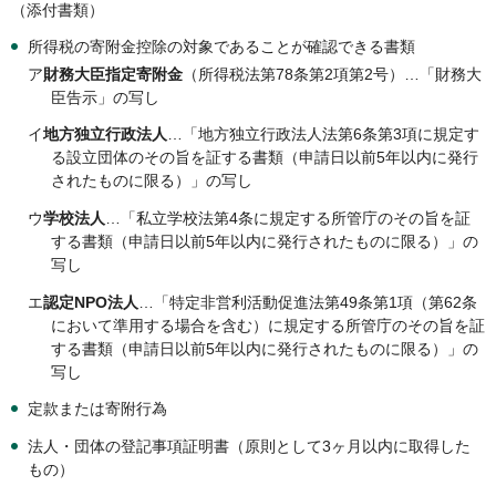
（添付書類）
所得税の寄附金控除の対象であることが確認できる書類
ア
財務大臣指定寄附金
（所得税法第78条第2項第2号）…「財務大
臣告示」の写し
イ
地方独立行政法人
…「地方独立行政法人法第6条第3項に規定す
る設立団体のその旨を証する書類（申請日以前5年以内に発行
されたものに限る）」の写し
ウ
学校法人
…「私立学校法第4条に規定する所管庁のその旨を証
する書類（申請日以前5年以内に発行されたものに限る）」の
写し
エ
認定NPO法人
…「特定非営利活動促進法第49条第1項（第62条
において準用する場合を含む）に規定する所管庁のその旨を証
する書類（申請日以前5年以内に発行されたものに限る）」の
写し
定款または寄附行為
法人・団体の登記事項証明書（原則として3ヶ月以内に取得した
もの）