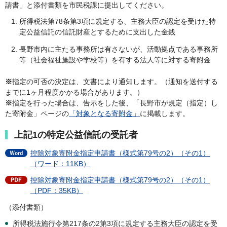
請書」と添付書類を市民税課に提出してください。
所得税法第78条第3項に規定する、主務大臣の認定を受けた特
定公益信託の信託財産とするために支出した金銭
長野市内に主たる事務所は有さないが、活動拠点である事務所
等（社会福祉施設や学校等）を有する法人等に対する寄附金
※
指定の可否の決定は、文書により通知します。（通知を送付する
までに1ヶ月程度かかる場合があります。）
※
指定を行った場合は、告示をした後、「長野市が規定（指定）し
た寄附金」ページの
「対象となる寄附金」
に掲載します。
上記1の特定公益信託の受託者
控除対象寄附金指定申請書（様式第79号の2）（その1）
（ワード：11KB）
控除対象寄附金指定申請書（様式第79号の2）（その1）
（PDF：35KB）
（添付書類）
所得税法施行令第217条の2第3項に規定する主務大臣の認定を受