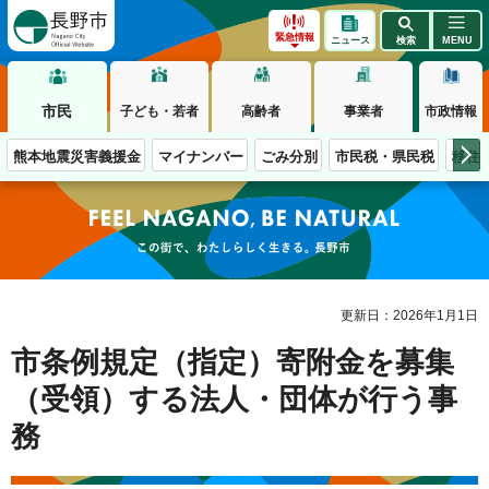
長野市
緊急情報
ニュース
検索
MENU
市民
子ども・若者
高齢者
事業者
市政情報
熊本地震災害義援金
マイナンバー
ごみ分別
市民税・県民税
移住
この街で、わたしらしく生きる。長野市
更新日：2026年1月1日
市条例規定（指定）寄附金を募集
（受領）する法人・団体が行う事
務