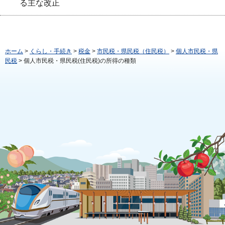
る主な改正
ホーム
>
くらし・手続き
>
税金
>
市民税・県民税（住民税）
>
個人市民税・県
民税
> 個人市民税・県民税(住民税)の所得の種類