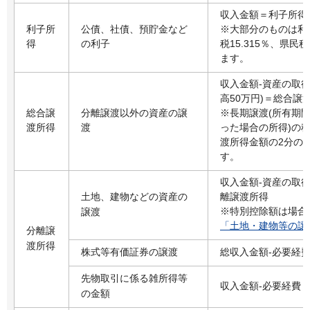
収入金額＝利子所得
利子所
公債、社債、預貯金など
※大部分のものは利子
得
の利子
税15.315％、県
ます。
収入金額-資産の取得
高50万円)＝総合譲
総合譲
分離譲渡以外の資産の譲
※長期譲渡(所有期
渡所得
渡
った場合の所得)の
渡所得金額の2分の
す。
収入金額-資産の取得
土地、建物などの資産の
離譲渡所得
※特別控除額は場合
譲渡
「土地・建物等の譲
分離譲
渡所得
株式等有価証券の譲渡
総収入金額-必要経
先物取引に係る雑所得等
収入金額-必要経費
の金額