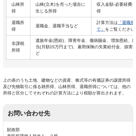
山林所
山林(立木)を売った場合に
収入金額-必要経費-
得
生じる所得
得
退職所
計算方法は
「退職所
退職金、退職手当など
得
て」
をご覧ください
遺族年金(恩給)、障害年金、傷病賜金、増加恩給、
非課税
当(月額15万円まで)、雇用保険の失業給付金、損害
所得
ど
上の表のうち土地、建物などの資産、株式等の有価証券の譲渡所得
及び先物取引に係る雑所得、山林所得、退職所得については、他の
所得と区分してそれぞれの計算方法により税額が算出されます。
お問い合わせ先
財政部
市民税課個人担当１、２班