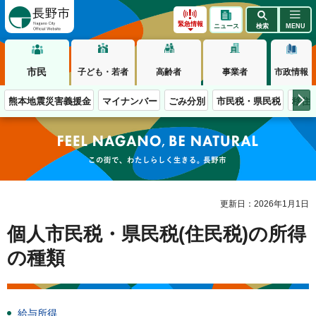
長野市
緊急情報
ニュース
検索
MENU
市民
子ども・若者
高齢者
事業者
市政情報
熊本地震災害義援金
マイナンバー
ごみ分別
市民税・県民税
移住
この街で、わたしらしく生きる。長野市
更新日：2026年1月1日
個人市民税・県民税(住民税)の所得
の種類
給与所得