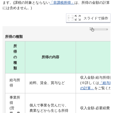
ます。(課税の対象とならない
「非課税所得」
は、所得の金額の計算
には含めません。)
スライドで操作
所得の種類
所
得
の
所得の内容
種
類
収入金額-給与所得
給与所
給料、賃金、賞与など
(※詳しくは
「給与
得
の計算」
をご覧くだ
事業所
得
個人で事業を営んだり、
(営
収入金額-必要経費
農業などから生じる所得