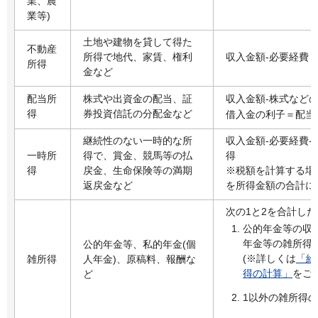
業、農
業等)
土地や建物を貸して得た
不動産
所得で地代、家賃、権利
収入金額-必要経費
所得
金など
配当所
株式や出資金の配当、証
収入金額-株式など
得
券投資信託の分配金など
借入金の利子＝配当
継続性のない一時的な所
収入金額-必要経費-
一時所
得で、賞金、競馬等の払
得
得
戻金、生命保険等の満期
※税額を計算する場
返戻金など
を所得金額の合計に
次の1と2を合計し
公的年金等の収
年金等の雑所得
公的年金等、私的年金(個
(※詳しくは
「給
雑所得
人年金)、原稿料、報酬な
得の計算」
をご
ど
1以外の雑所得の