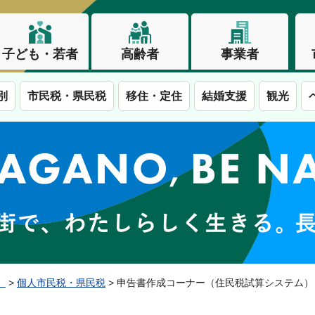
子ども・若者
高齢者
事業者
別
市民税・県民税
移住・定住
結婚支援
観光
この街で、わたしらしく生きる。長野市
）
>
個人市民税・県民税
> 申告書作成コーナー（住民税試算システム）