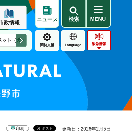
MENU
検索
ニュース
市政情報
ペット（犬・猫）
住民票・戸籍
公営住宅
市街地整備
緊急情報
閲覧支援
Language
印刷
更新日：2026年2月5日