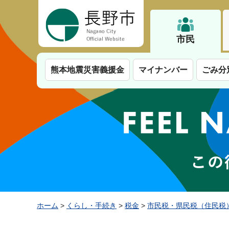
長野市
市民
熊本地震災害義援金
マイナンバー
ごみ分
ホーム
>
くらし・手続き
>
税金
>
市民税・県民税（住民税