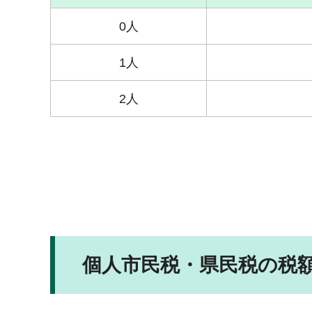
0人
1人
2人
個人市民税・県民税の税