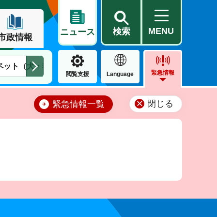
MENU
検索
ニュース
市政情報
ペット（犬・猫）
住民票・戸籍
公営住宅
市街地整備
緊急情報
閲覧支援
Language
閉じる
緊急情報一覧