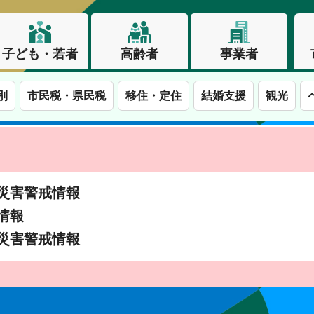
子ども・若者
高齢者
事業者
別
市民税・県民税
移住・定住
結婚支援
観光
土砂災害警戒情報
象情報
土砂災害警戒情報
この街で、わたしらしく生きる。長野市