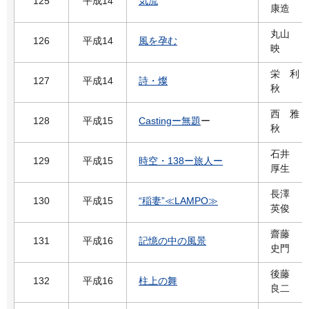
125
平成14
気流
康造
丸山
126
平成14
風を孕む
映
栄 利
127
平成14
詩・燦
秋
西 雅
128
平成15
Castingー無題
ー
秋
石井
129
平成15
時空・138ー旅人ー
厚生
長澤
130
平成15
“稲妻”≪LAMPO≫
英俊
齋藤
131
平成16
記憶の中の風景
史門
後藤
132
平成16
柱上の舞
良二