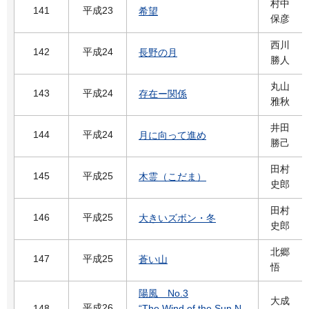
村中
141
平成23
希望
保彦
西川
142
平成24
長野の月
勝人
丸山
143
平成24
存在ー関係
雅秋
井田
144
平成24
月に向って進め
勝己
田村
145
平成25
木霊（こだま）
史郎
田村
146
平成25
大きいズボン・冬
史郎
北郷
147
平成25
蒼い山
悟
陽風 No.3
大成
平成26
148
“The Wind of the Sun N