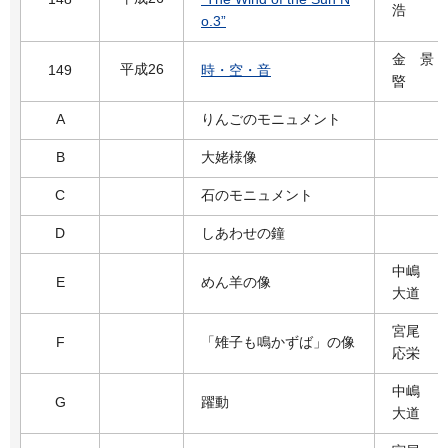
浩
o.3”
金 景
平成26
149
時・空・音
暋
A
りんごのモニュメント
B
大姥様像
C
石のモニュメント
D
しあわせの鐘
中嶋
E
めん羊の像
大道
宮尾
F
「雉子も鳴かずば」の像
応栄
中嶋
G
躍動
大道