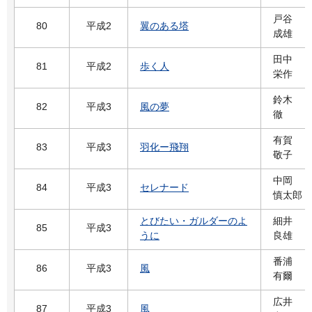
戸谷
80
平成2
翼のある塔
成雄
田中
81
平成2
歩く人
栄作
鈴木
82
平成3
風の夢
徹
有賀
83
平成3
羽化ー飛翔
敬子
中岡
84
平成3
セレナード
慎太郎
とびたい・ガルダーのよ
細井
85
平成3
うに
良雄
番浦
86
平成3
風
有爾
広井
87
平成3
風