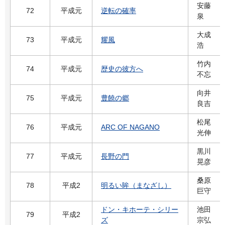
安藤
72
平成元
逆転の確率
泉
大成
73
平成元
耀風
浩
竹内
74
平成元
歴史の彼方へ
不忘
向井
75
平成元
豊饒の郷
良吉
松尾
76
平成元
ARC OF NAGANO
光伸
黒川
77
平成元
長野の門
晃彦
桑原
78
平成2
明るい眸（まなざし）
巨守
ドン・キホーテ・シリー
池田
79
平成2
ズ
宗弘