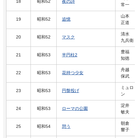
18
昭和52
夜の詩
常一
山本
19
昭和52
追憶
正道
清水
20
昭和52
マスク
九兵衛
豊福
21
昭和53
半円柱2
知徳
舟越
22
昭和53
花持つ少女
保武
ミュロ
23
昭和53
円盤投げ
ン
淀井
24
昭和53
ローマの公園
敏夫
朝倉
25
昭和54
憩う
響子