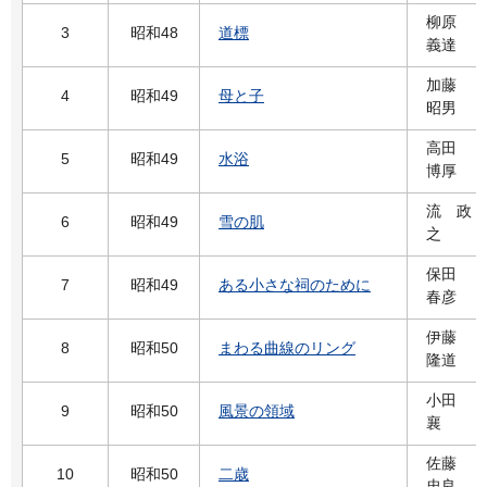
柳原
3
昭和48
道標
義達
加藤
4
昭和49
母と子
昭男
高田
5
昭和49
水浴
博厚
流 政
6
昭和49
雪の肌
之
保田
7
昭和49
ある小さな祠のために
春彦
伊藤
8
昭和50
まわる曲線のリング
隆道
小田
9
昭和50
風景の領域
襄
佐藤
10
昭和50
二歳
忠良