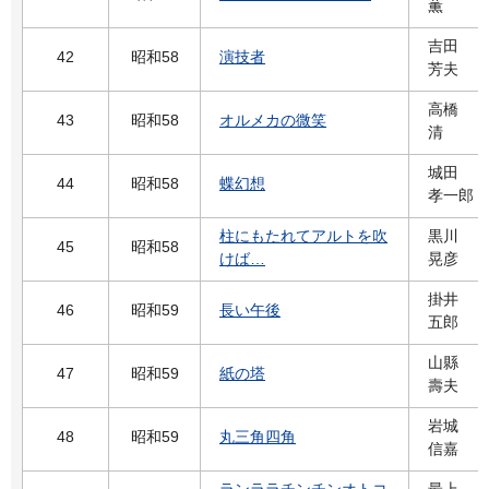
薫
吉田
42
昭和58
演技者
芳夫
高橋
43
昭和58
オルメカの微笑
清
城田
44
昭和58
蝶幻想
孝一郎
柱にもたれてアルトを吹
黒川
45
昭和58
けば…
晃彦
掛井
46
昭和59
長い午後
五郎
山縣
47
昭和59
紙の塔
壽夫
岩城
48
昭和59
丸三角四角
信嘉
ランララチンチンオトコ
最上