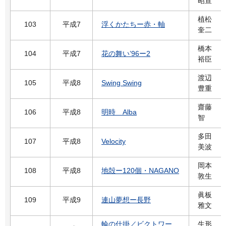
昭宣
植松
103
平成7
浮くかたちー赤・軸
奎二
橋本
104
平成7
花の舞い’96ー2
裕臣
渡辺
105
平成8
Swing Swing
豊重
齋藤
106
平成8
明時 Alba
智
多田
107
平成8
Velocity
美波
岡本
108
平成8
地殻ー120個・NAGANO
敦生
眞板
109
平成9
連山夢想ー長野
雅文
輪の仕掛／ビクトワー
生形