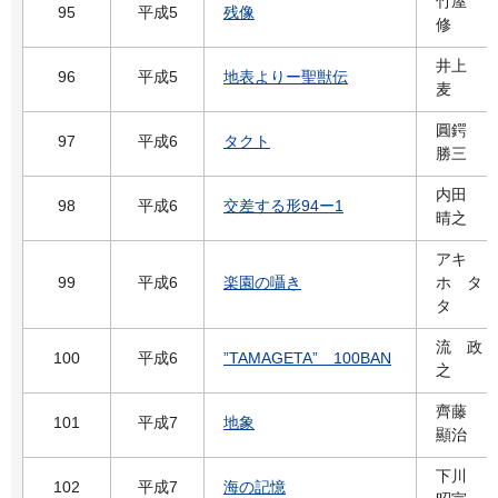
竹屋
95
平成5
残像
修
井上
96
平成5
地表よりー聖獣伝
麦
圓鍔
97
平成6
タクト
勝三
内田
98
平成6
交差する形94ー1
晴之
アキ
99
平成6
楽園の囁き
ホ タ
タ
流 政
100
平成6
”TAMAGETA” 100BAN
之
齊藤
101
平成7
地象
顯治
下川
102
平成7
海の記憶