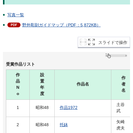
写真一覧
野外彫刻ガイドマップ（PDF：5,872KB）
スライドで操作
受賞作品リスト
作
設
作
品
置
作品名
者
N
年
名
o
度
土谷
1
昭和48
作品1972
武
矢崎
2
昭和48
托鉢
虎夫