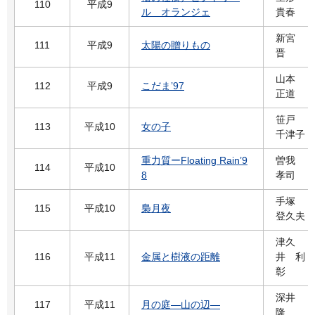
110
平成9
ル オランジェ
貴春
新宮
111
平成9
太陽の贈りもの
晋
山本
112
平成9
こだま’97
正道
笹戸
113
平成10
女の子
千津子
重力質ーFloating Rain’9
曽我
114
平成10
8
孝司
手塚
115
平成10
梟月夜
登久夫
津久
116
平成11
金属と樹液の距離
井 利
彰
深井
117
平成11
月の庭―山の辺―
隆