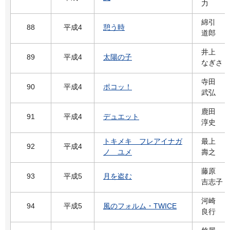
力
綿引
88
平成4
憩う時
道郎
井上
89
平成4
太陽の子
なぎさ
寺田
90
平成4
ポコッ！
武弘
鹿田
91
平成4
デュエット
淳史
トキメキ フレアイナガ
最上
92
平成4
ノ ユメ
壽之
藤原
93
平成5
月を盗む
吉志子
河崎
94
平成5
風のフォルム・TWICE
良行