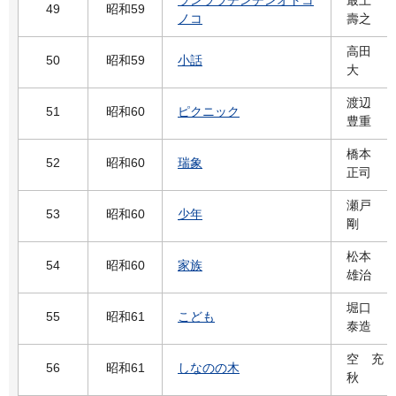
49
昭和59
ノコ
壽之
高田
50
昭和59
小話
大
渡辺
51
昭和60
ピクニック
豊重
橋本
52
昭和60
瑞象
正司
瀬戸
53
昭和60
少年
剛
松本
54
昭和60
家族
雄治
堀口
55
昭和61
こども
泰造
空 充
56
昭和61
しなのの木
秋