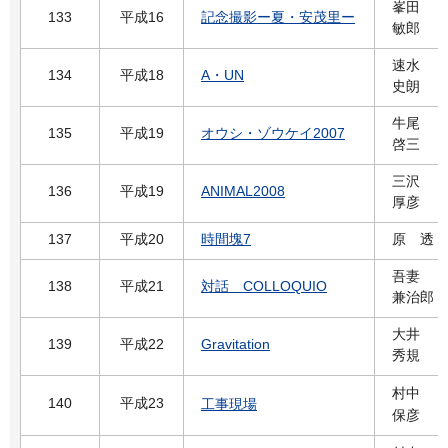
峯田
133
平成16
記念撮影ー夏・安茂里ー
敏郎
速水
134
平成18
A・UN
史朗
牛尾
135
平成19
オウシ・ゾウケイ2007
啓三
三沢
136
平成19
ANIMAL2008
厚彦
137
平成20
時間塊7
原 透
吾妻
138
平成21
対話 COLLOQUIO
兼治郎
大井
139
平成22
Gravitation
秀規
村中
140
平成23
工事現場
保彦