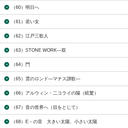
（60）明日へ
（61）若い女
（62）江戸三歌人
（63）STONE WORK―双
（64）門
（65）雲のロンド―マチス讃歌―
（66）アルウィン・二コライの陽（眩驚）
（67）音の世界へ（目をとじて）
（68）E－の音 大きい太陽、小さい太陽