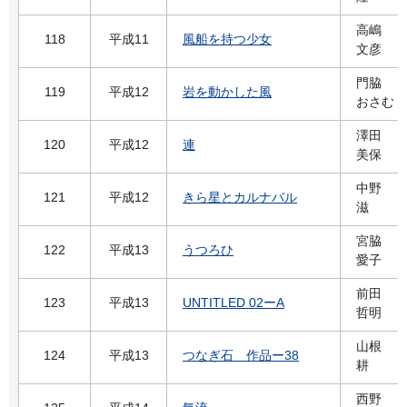
高嶋
118
平成11
風船を持つ少女
文彦
門脇
119
平成12
岩を動かした風
おさむ
澤田
120
平成12
連
美保
中野
121
平成12
きら星とカルナバル
滋
宮脇
122
平成13
うつろひ
愛子
前田
123
平成13
UNTITLED 02ーA
哲明
山根
124
平成13
つなぎ石 作品ー38
耕
西野