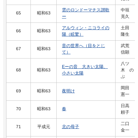
雲のロンドーマチス讃歌
中垣
65
昭和63
ー
克久
アルウィン・ニコライの
土田
66
昭和63
陽（眩驚）
隆生
音の世界へ（目をとじ
武荒
67
昭和63
て）
信顕
八ツ
Eーの音 大きい太陽、
68
昭和63
木 の
小さい太陽
ぶ
岡田
69
昭和63
夜明け
憲一
日高
70
昭和63
春
頼子
二口
71
平成元
北の母子
金一