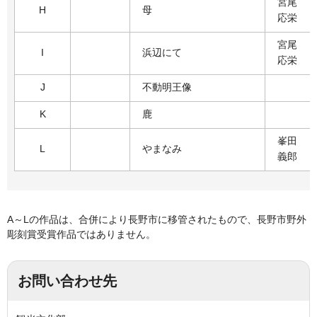
宮尾
H
母
応栄
宮尾
I
浜辺にて
応栄
J
不動明王像
K
鹿
峯田
L
やまなみ
義郎
A～Lの作品は、合併により長野市に移管されたもので、長野市野外
彫刻賞受賞作品ではありません。
お問い合わせ先