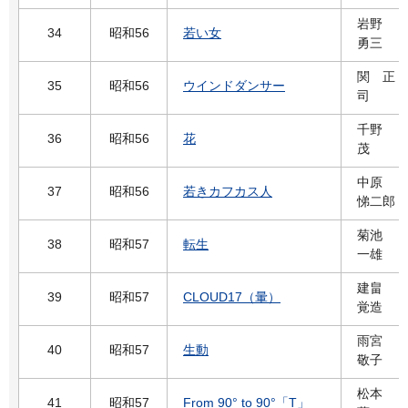
岩野
34
昭和56
若い女
勇三
関 正
35
昭和56
ウインドダンサー
司
千野
36
昭和56
花
茂
中原
37
昭和56
若きカフカス人
悌二郎
菊池
38
昭和57
転生
一雄
建畠
39
昭和57
CLOUD17（暈）
覚造
雨宮
40
昭和57
生動
敬子
松本
41
昭和57
From 90° to 90°「T」