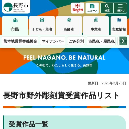
長野市
緊急情報
ニュース
検索
MENU
市民
子ども・若者
高齢者
事業者
市政情報
熊本地震災害義援金
マイナンバー
ごみ分別
市民税・県民税
移住
この街で、わたしらしく生きる。長野市
更新日：2026年2月26日
長野市野外彫刻賞受賞作品リスト
受賞作品一覧