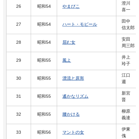
澄川
26
昭和54
やまびこ
喜一
田中
27
昭和54
ハート・モビール
信太郎
安田
28
昭和54
屈む女
周三郎
井上
29
昭和55
風よ
玲子
江口
30
昭和55
漂流と原形
週
新宮
31
昭和55
遙かなリズム
晋
柳原
32
昭和55
腰かける
義達
伊東
33
昭和56
マントの女
傀