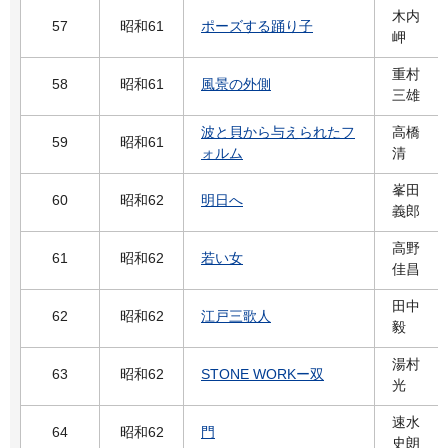
木内
57
昭和61
ポーズする踊り子
岬
重村
58
昭和61
風景の外側
三雄
波と貝から与えられたフ
高橋
59
昭和61
ォルム
清
峯田
60
昭和62
明日へ
義郎
高野
61
昭和62
若い女
佳昌
田中
62
昭和62
江戸三歌人
毅
湯村
63
昭和62
STONE WORKー双
光
速水
64
昭和62
門
史朗