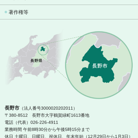
著作権等
長
長野市
（法人番号3000020202011）
〒380-8512 長野市大字鶴賀緑町1613番地
電話（代表）026-226-4911
業務時間 午前8時30分から午後5時15分まで
休日 土曜日、日曜日、祝休日、年末年始（12月29日から1月3日）