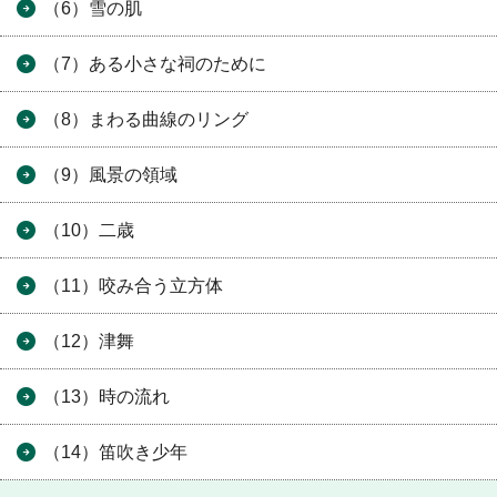
（6）雪の肌
（7）ある小さな祠のために
（8）まわる曲線のリング
（9）風景の領域
（10）二歳
（11）咬み合う立方体
（12）津舞
（13）時の流れ
（14）笛吹き少年