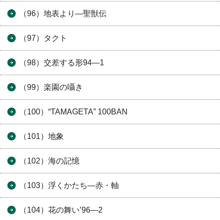
（96）地表より―聖獣伝
（97）タクト
（98）交差する形94―1
（99）楽園の囁き
（100）“TAMAGETA” 100BAN
（101）地象
（102）海の記憶
（103）浮くかたち―赤・軸
（104）花の舞い’96―2