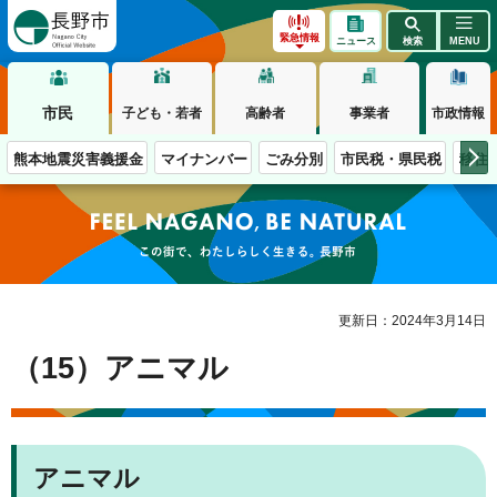
長野市
緊急情報
ニュース
検索
MENU
市民
子ども・若者
高齢者
事業者
市政情報
熊本地震災害義援金
マイナンバー
ごみ分別
市民税・県民税
移住
この街で、わたしらしく生きる。長野市
更新日：2024年3月14日
（15）アニマル
アニマル