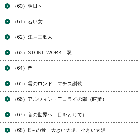
（60）明日へ
（61）若い女
（62）江戸三歌人
（63）STONE WORK―双
（64）門
（65）雲のロンド―マチス讃歌―
（66）アルウィン・二コライの陽（眩驚）
（67）音の世界へ（目をとじて）
（68）E－の音 大きい太陽、小さい太陽