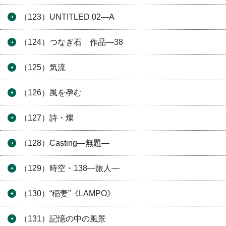
（123）UNTITLED 02―A
（124）つなぎ石 作品―38
（125）気流
（126）風を孕む
（127）詩・燦
（128）Casting―無題―
（129）時空・138―旅人―
（130）“稲妻”《LAMPO》
（131）記憶の中の風景