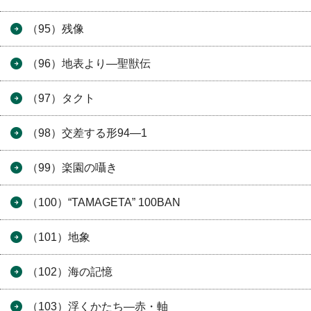
（95）残像
（96）地表より―聖獣伝
（97）タクト
（98）交差する形94―1
（99）楽園の囁き
（100）“TAMAGETA” 100BAN
（101）地象
（102）海の記憶
（103）浮くかたち―赤・軸