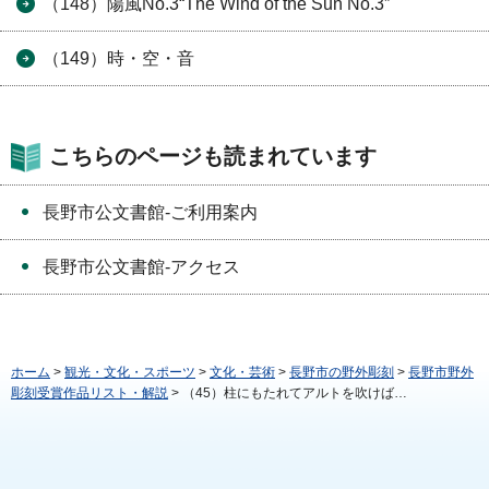
（148）陽風No.3“The Wind of the Sun No.3”
（149）時・空・音
こちらのページも読まれています
長野市公文書館-ご利用案内
長野市公文書館-アクセス
ホーム
>
観光・文化・スポーツ
>
文化・芸術
>
長野市の野外彫刻
>
長野市野外
彫刻受賞作品リスト・解説
> （45）柱にもたれてアルトを吹けば…