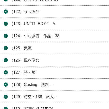
（122）うつろひ
（123）UNTITLED 02―A
（124）つなぎ石 作品―38
（125）気流
（126）風を孕む
（127）詩・燦
（128）Casting―無題―
（129）時空・138―旅人―
（130）“稲妻”《LAMPO》