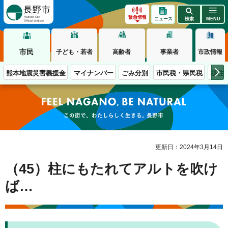
長野市
緊急情報
ニュース
検索
MENU
市民
子ども・若者
高齢者
事業者
市政情報
熊本地震災害義援金
マイナンバー
ごみ分別
市民税・県民税
移住
この街で、わたしらしく生きる。長野市
更新日：2024年3月14日
（45）柱にもたれてアルトを吹け
ば…