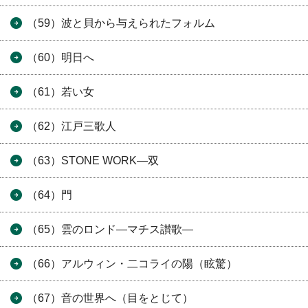
（59）波と貝から与えられたフォルム
（60）明日へ
（61）若い女
（62）江戸三歌人
（63）STONE WORK―双
（64）門
（65）雲のロンド―マチス讃歌―
（66）アルウィン・二コライの陽（眩驚）
（67）音の世界へ（目をとじて）