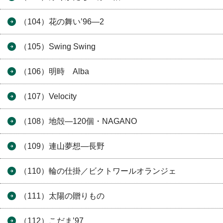
（104）花の舞い’96―2
（105）Swing Swing
（106）明時 Alba
（107）Velocity
（108）地殻―120個・NAGANO
（109）連山夢想―長野
（110）輪の仕掛／ビクトワールオランジェ
（111）太陽の贈りもの
（112）こだま’97