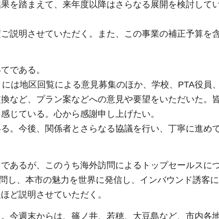
結果を踏まえて、来年度以降はさらなる展開を検討して
度ご説明させていただく。また、この事業の補正予算を
いてである。
月には地区回覧による意見募集のほか、学校、PTA役員
交換など、プラン案などへの意見や要望をいただいた。
と感じている。心から感謝申し上げたい。
いる。今後、関係者とさらなる協議を行い、丁寧に進め
りであるが、このうち海外訪問によるトップセールスに
を訪問し、本市の魅力を世界に発信し、インバウンド誘客
後ほど説明させていただく。
た。今週末からは、篠ノ井、若穂、大豆島など、市内各