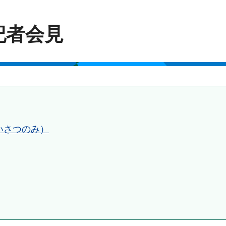
記者会見
いさつのみ）