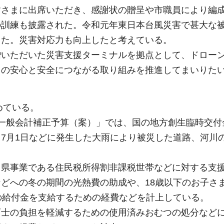
皆さまに出席いただき、感謝状の贈呈や市職員により編
の訓練も披露された。令和元年東日本台風災害で甚大な
った。災害対応力も向上したと考えている。
贈いただいた災害支援ターミナルを拠点として、ドロー
まの安心と安全につながる取り組みを推進してまいりた
めている。
一般会計補正予算（案）」では、国の地方創生臨時交付
7月1日などに発生した大雨により被災した道路、河川
、県事業である住民税所得割非課税世帯などに対する支
どへの冬の期間の光熱費の助成や、18歳以下のお子さ
の給付金を支給するための経費などを計上している。
育士の負担を軽減するための使用済みおむつの処分など