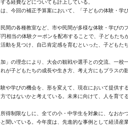
要する経費などについても計上している。
ては、今回の補正予算案において、「子どもの体験・学
、民間の各種教室など、市や民間が多様な体験・学びの
万円相当の体験クーポンを配布することで、子どもたち
な活動を見つけ、自己肯定感を育むといった、子どもた
参加」の理念により、大会の観戦や選手との交流、一校
それが子どもたちの成長や生き方、考え方にもプラスの
体験や学びの機会を、形を変えて、現在において提供す
り方ではないかと考えている。未来に向けて、人を育て
、所得制限なしに、全ての小・中学生を対象に、なおか
いと聞いている。今年度は、先進的な事例として経済産