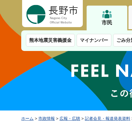
長野市
市民
熊本地震災害義援金
マイナンバー
ごみ分
ホーム
>
市政情報
>
広報・広聴
>
記者会見・報道発表資料