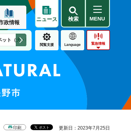
MENU
検索
ニュース
市政情報
ペット（犬・猫）
住民票・戸籍
公営住宅
市街地整備
緊急情報
閲覧支援
Language
印刷
更新日：2023年7月25日