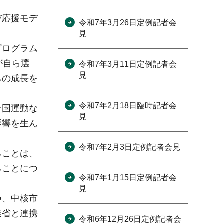
び応援モデ
令和7年3月26日定例記者会
見
プログラム
が自ら選
令和7年3月11日定例記者会
見
ちの成長を
令和7年2月18日臨時記者会
一国運動な
見
影響を生ん
令和7年2月3日定例記者会見
ることは、
ることにつ
令和7年1月15日定例記者会
見
つ、中核市
業省と連携
令和6年12月26日定例記者会