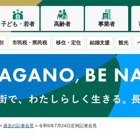
子ども・若者
高齢者
事業者
別
市民税・県民税
移住・定住
結婚支援
観光
この街で、わたしらしく生きる。長野市
>
過去の記者会見
> 令和5年7月24日定例記者会見