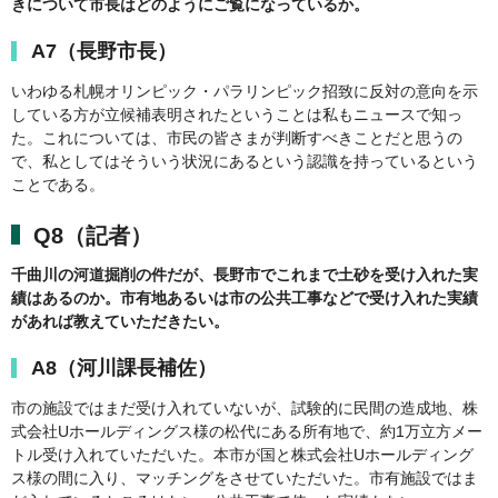
きについて市長はどのようにご覧になっているか。
A7（長野市長）
いわゆる札幌オリンピック・パラリンピック招致に反対の意向を示
している方が立候補表明されたということは私もニュースで知っ
た。これについては、市民の皆さまが判断すべきことだと思うの
で、私としてはそういう状況にあるという認識を持っているという
ことである。
Q8（記者）
千曲川の河道掘削の件だが、長野市でこれまで土砂を受け入れた実
績はあるのか。市有地あるいは市の公共工事などで受け入れた実績
があれば教えていただきたい。
A8（河川課長補佐）
市の施設ではまだ受け入れていないが、試験的に民間の造成地、株
式会社Uホールディングス様の松代にある所有地で、約1万立方メー
トル受け入れていただいた。本市が国と株式会社Uホールディング
ス様の間に入り、マッチングをさせていただいた。市有施設ではま