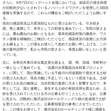
さらに、8月7日のビッグハット会場においては、副反応の発生頻度
が比較的少ないとされているノババックスワクチンを使用した3回目
接種を実施するので、これらの機会をご検討いただくようお願いす
る。
現在の感染状況は大変深刻なものと受け止めている。引き続き、
国、県と連携して、本市としての対策を進めていく。市民の皆さま
には、重ね重ねのお願いとなるが、基本的感染対策の徹底や、ワク
チン接種を積極的にご検討いただくなど、感染状況の改善にお力添
えを賜るよう、この場をお借りして改めてお願い申し上げる。この
後の案件説明で、私から市民の皆さまへ、再度お願いをしたいと思
っている。
次に、令和元年東日本台風災害を踏まえ、国、県、流域、市町村が
一体となって進めている、「信濃川水系緊急治水対策プロジェク
ト」に関して、国が実施している千曲川の河道掘削で発生する土砂
の受け入れ先が、現在大幅に不足しているという状況である。土砂
の受け入れ先の確保は、治水対策の進捗に大きく影響するので、本
市としては、国と連携し、発生する土砂の有効活用を図るため、土
砂を受け入れていただける方の公募を行うこととした。なお、公募
に先立ち、試験的に株式会社Uホールディングス様の造成地で土砂
を受け入れていただいた。公募要領策定の参考にさせていただい
た。この場をお借りして、株式会社Uホールディングス様に感謝を