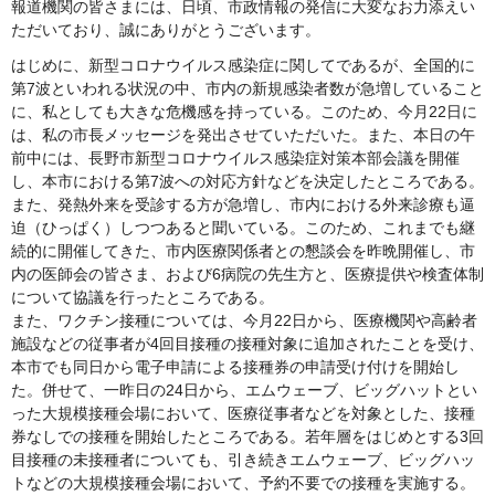
報道機関の皆さまには、日頃、市政情報の発信に大変なお力添えい
ただいており、誠にありがとうございます。
はじめに、新型コロナウイルス感染症に関してであるが、全国的に
第7波といわれる状況の中、市内の新規感染者数が急増していること
に、私としても大きな危機感を持っている。このため、今月22日に
は、私の市長メッセージを発出させていただいた。また、本日の午
前中には、長野市新型コロナウイルス感染症対策本部会議を開催
し、本市における第7波への対応方針などを決定したところである。
また、発熱外来を受診する方が急増し、市内における外来診療も逼
迫（ひっぱく）しつつあると聞いている。このため、これまでも継
続的に開催してきた、市内医療関係者との懇談会を昨晩開催し、市
内の医師会の皆さま、および6病院の先生方と、医療提供や検査体制
について協議を行ったところである。
また、ワクチン接種については、今月22日から、医療機関や高齢者
施設などの従事者が4回目接種の接種対象に追加されたことを受け、
本市でも同日から電子申請による接種券の申請受け付けを開始し
た。併せて、一昨日の24日から、エムウェーブ、ビッグハットとい
った大規模接種会場において、医療従事者などを対象とした、接種
券なしでの接種を開始したところである。若年層をはじめとする3回
目接種の未接種者についても、引き続きエムウェーブ、ビッグハッ
トなどの大規模接種会場において、予約不要での接種を実施する。