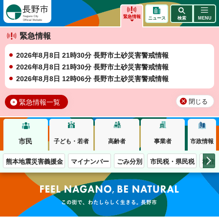
長野市
緊急情報
ニュース
検索
MENU
緊急情報
2026年8月8日 21時30分 長野市土砂災害警戒情報
2026年8月8日 21時30分 長野市土砂災害警戒情報
2026年8月8日 12時06分 長野市土砂災害警戒情報
緊急情報一覧
閉じる
市民
子ども・若者
高齢者
事業者
市政情報
熊本地震災害義援金
マイナンバー
ごみ分別
市民税・県民税
移住
この街で、わたしらしく生きる。長野市