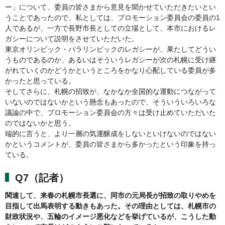
ー」について、委員の皆さまから意見を聞かせていただきたいとい
うことであったので、私としては、プロモーション委員会の委員の1
人であるが、一方で長野市長としての立場として、本市におけるレ
ガシーについて説明をさせていただいた。
東京オリンピック・パラリンピックのレガシーが、果たしてどうい
うものであるのか、あるいはそういうレガシーが次の札幌に受け継
がれていくのかどうかというところをかなり心配している委員が多
かったと思っている。
そしてさらに、札幌の招致が、なかなか全国的な運動につながって
いないのではないかという懸念もあったので、そういういろいろな
議論の中で、プロモーション委員会の方々は受け止めていただいた
のではないかと思う。
端的に言うと、より一層の気運醸成をしないといけないのではない
かというコメントが、委員の皆さまから多かったという印象を持っ
ている。
Q7（記者）
関連して、来春の札幌市長選に、同市の元局長が招致の取りやめを
目指して出馬表明する動きもあった。その理由としては、札幌市の
財政状況や、五輪のイメージ悪化などを挙げているが、こうした動