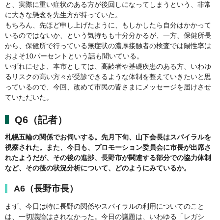
と、実際に重い症状のある方が後回しになってしまうという、非常
に大きな懸念を先生方が持っていた。
もちろん、先ほど申し上げたように、もしかしたら自分はかかって
いるのではないか、という気持ちも十分分かるが、一方、保健所長
から、保健所で行っている無症状の濃厚接触者の検査では陽性率は
およそ10パーセントという話も聞いている。
いずれにせよ、本市としては、高齢者や基礎疾患のある方、いわゆ
るリスクの高い方々が受診できるような体制を整えていきたいと思
っているので、今回、改めて市民の皆さまにメッセージを届けさせ
ていただいた。
Q6（記者）
札幌五輪の関係でお伺いする。先月下旬、山下会長はスパイラルを
視察された。また、今日も、プロモーション委員会に市長が出席さ
れたようだが、その後の進捗、長野市が関連する部分での協力体制
など、その後の状況分析について、どのようにみているか。
A6（長野市長）
まず、今日は特に長野の関係やスパイラルの利用についてのこと
は、一切議論はされなかった。今日の議題は、いわゆる「レガシ