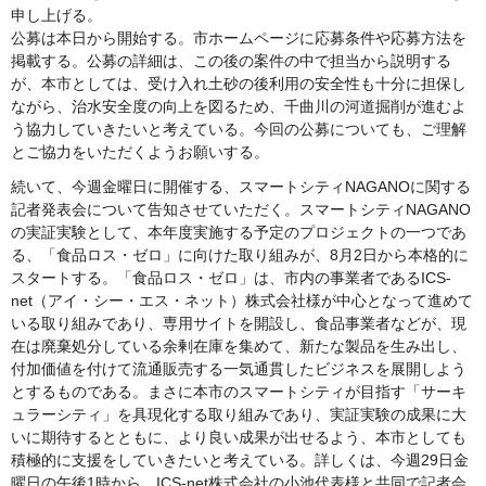
申し上げる。
公募は本日から開始する。市ホームページに応募条件や応募方法を
掲載する。公募の詳細は、この後の案件の中で担当から説明する
が、本市としては、受け入れ土砂の後利用の安全性も十分に担保し
ながら、治水安全度の向上を図るため、千曲川の河道掘削が進むよ
う協力していきたいと考えている。今回の公募についても、ご理解
とご協力をいただくようお願いする。
続いて、今週金曜日に開催する、スマートシティNAGANOに関する
記者発表会について告知させていただく。スマートシティNAGANO
の実証実験として、本年度実施する予定のプロジェクトの一つであ
る、「食品ロス・ゼロ」に向けた取り組みが、8月2日から本格的に
スタートする。「食品ロス・ゼロ」は、市内の事業者であるICS-
net（アイ・シー・エス・ネット）株式会社様が中心となって進めて
いる取り組みであり、専用サイトを開設し、食品事業者などが、現
在は廃棄処分している余剰在庫を集めて、新たな製品を生み出し、
付加価値を付けて流通販売する一気通貫したビジネスを展開しよう
とするものである。まさに本市のスマートシティが目指す「サーキ
ュラーシティ」を具現化する取り組みであり、実証実験の成果に大
いに期待するとともに、より良い成果が出せるよう、本市としても
積極的に支援をしていきたいと考えている。詳しくは、今週29日金
曜日の午後1時から、ICS-net株式会社の小池代表様と共同で記者会