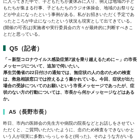
に入ってきた中で、子どもたちが夏休みに入り、例えば地域の子ど
もたちが集まる行事、子どもたちのラジオ体操会、地域のお祭りな
どが中止になったという事例がある。私がお招きいただく予定であ
ったところが中止になったという状況も現実として出てきている。
(開催の可否は)実施者や実行委員会の方々が最終的に判断すべきこ
とだと思っている。
Q5（記者）
「～新型コロナウイルス感染症第7波を乗り越えるために～」の市長
メッセージについて、追加で伺いたい。
厚生労働省の22日付けの通知では、無症状の人の念のための検査
は、救急相談窓口では控えるよう書かれている。今回、症状が出た
場合の受診についてのお願いという市長メッセージであったが、症
状のない方の行動については、市長から何かメッセージなどはある
か。
A5（長野市長）
昨日、市内の医師会の先生方や病院の院長などとお話しをさせてい
ただくと、ご質問いただいたように、念のため検査をできないかと
いう人が現実に多数いらっしゃると(伺った)。そのような方がいる