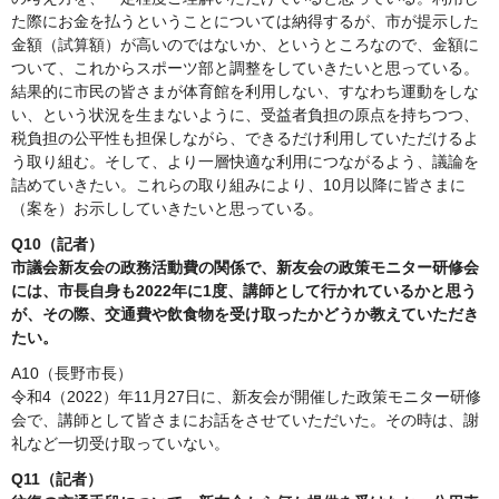
た際にお金を払うということについては納得するが、市が提示した
金額（試算額）が高いのではないか、というところなので、金額に
ついて、これからスポーツ部と調整をしていきたいと思っている。
結果的に市民の皆さまが体育館を利用しない、すなわち運動をしな
い、という状況を生まないように、受益者負担の原点を持ちつつ、
税負担の公平性も担保しながら、できるだけ利用していただけるよ
う取り組む。そして、より一層快適な利用につながるよう、議論を
詰めていきたい。これらの取り組みにより、10月以降に皆さまに
（案を）お示ししていきたいと思っている。
Q10（記者）
市議会新友会の政務活動費の関係で、新友会の政策モニター研修会
には、市長自身も2022年に1度、講師として行かれているかと思う
が、その際、交通費や飲食物を受け取ったかどうか教えていただき
たい。
A10（長野市長）
令和4（2022）年11月27日に、新友会が開催した政策モニター研修
会で、講師として皆さまにお話をさせていただいた。その時は、謝
礼など一切受け取っていない。
Q11（記者）