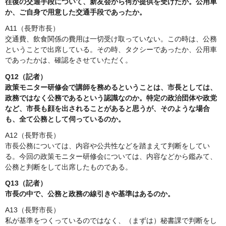
往復の交通手段について、新友会から何か提供を受けたか。公用車
か、ご自身で用意した交通手段であったか。
A11（長野市長）
交通費、飲食関係の費用は一切受け取っていない。この時は、公務
ということで出席している。その時、タクシーであったか、公用車
であったかは、確認をさせていただく。
Q12（記者）
政策モニター研修会で講師を務めるということは、市長としては、
政務ではなく公務であるという認識なのか。特定の政治団体や政党
など、市長も顔を出されることがあると思うが、そのような場合
も、全て公務として伺っているのか。
A12（長野市長）
市長公務については、内容や公共性などを踏まえて判断をしてい
る。今回の政策モニター研修会については、内容などから鑑みて、
公務と判断をして出席したものである。
Q13（記者）
市長の中で、公務と政務の線引きや基準はあるのか。
A13（長野市長）
私が基準をつくっているのではなく、（まずは）秘書課で判断をし