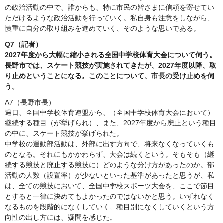
の政治活動の中で、誰からも、特に市民の皆さまに信頼を寄せてい
ただけるような政治活動を行っていく。私自身も注意をしながら、
慎重に自分の取り組みを進めていく、そのような思いである。
Q7（記者）
2027年度から大幅に縮小される全国中学校体育大会について伺う。
長野市では、スケート競技が実施されてきたが、2027年度以降、取
り止めということになる。このことについて、市長の受け止めを伺
う。
A7（長野市長）
過日、全国中学校体育連盟から、（全国中学校体育大会において）
継続する種目（が挙げられ）、また、2027年度から廃止という種目
の中に、スケート競技が挙げられた。
中学校の運動部活動は、外部に出す方向で、将来なくなっていくも
のとなる。それにもかかわらず、大会は続くという。そもそも（継
続する競技と廃止する競技に）どのような分け方があったのか。部
活動の人数（設置率）が少ないといった基準があったと思うが、私
は、全ての競技において、全国中学校スポーツ大会を、ここで節目
とすると一律に決めてもよかったのではないかと思う。いずれなく
なるものを段階的になくしていく、種目別になくしていくという方
向性の出し方には、疑問を感じた。