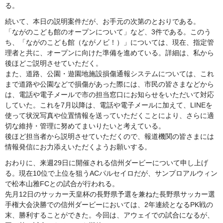
る。
続いて、本日の説明案件だが、お手元の次第のとおりである。
「ながのこども館のオープンについて」など、3件である。このう
ち、「ながのこども館（ながノビ！）」については、現在、指定管
理者と共に、オープンに向けた準備を進めている。詳細は、私から
後ほどご説明させていただく。
また、道路、公園・遊園地施設損傷通報システムについては、これ
まで道路や公園などで損傷があった際には、市民の皆さまなどから
は、電話や電子メールで市の担当窓口にお知らせをいただいて対応
していた。これを7月以降は、電話や電子メールに加えて、LINEを
使って状況写真や位置情報を送っていただくことにより、さらに適
切な維持・管理に努めてまいりたいと考えている。
後ほど担当者から説明させていただくので、報道機関の皆さまには
情報発信にお力添えいただくようお願いする。
おわりに、来週29日に開催される信州ダービーについて申し上げ
る。現在10位で上位を狙うACパルセイロだが、サンプロアルウィン
で松本山雅FCとの試合が行われる。
先月12日のサッカー天皇杯の長野県予選を兼ねた長野県サッカー選
手権大会決勝での信州ダービーにおいては、2年連続となるPK戦の
末、勝利することができた。今回は、アウェイでの試合になるが、