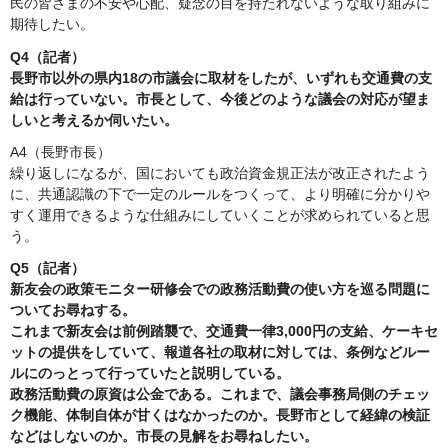
民の皆さまの不安や心配、疑念の目を持たれないような取り組みに
期待したい。
Q4（記者）
長野市以外の県内18の市議会に取材をしたが、いずれも交通費の支
給は行っていない。市長として、今後どのような議会の対応が望ま
しいと考えるか伺いたい。
A4（長野市長）
繰り返しになるが、国においても政治資金規正法が改正されたよう
に、共通認識の下で一定のルールをつくって、より明確に分かりや
すく運用できるような仕組みにしていくことが求められていると思
う。
Q5（記者）
新友会の政策モニター研修会での政務活動費の使い方を巡る問題に
ついてお尋ねする。
これまで新友会は前例踏襲で、交通費一律3,000円の支給、ケーキセ
ットの提供をしていて、報道各社の取材に対しては、条例などルー
ルにのっとって行っていたと説明している。
政務活動費の原資は公金である。これまで、議会事務局側のチェッ
ク機能、体制自体が甘くはなかったのか。長野市として経緯の検証
などはしないのか。市長の見解をお尋ねしたい。