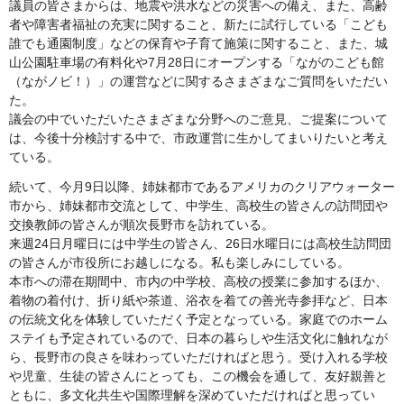
議員の皆さまからは、地震や洪水などの災害への備え、また、高齢
者や障害者福祉の充実に関すること、新たに試行している「こども
誰でも通園制度」などの保育や子育て施策に関すること、また、城
山公園駐車場の有料化や7月28日にオープンする「ながのこども館
（ながノビ！）」の運営などに関するさまざまなご質問をいただい
た。
議会の中でいただいたさまざまな分野へのご意見、ご提案について
は、今後十分検討する中で、市政運営に生かしてまいりたいと考え
ている。
続いて、今月9日以降、姉妹都市であるアメリカのクリアウォーター
市から、姉妹都市交流として、中学生、高校生の皆さんの訪問団や
交換教師の皆さんが順次長野市を訪れている。
来週24日月曜日には中学生の皆さん、26日水曜日には高校生訪問団
の皆さんが市役所にお越しになる。私も楽しみにしている。
本市への滞在期間中、市内の中学校、高校の授業に参加するほか、
着物の着付け、折り紙や茶道、浴衣を着ての善光寺参拝など、日本
の伝統文化を体験していただく予定となっている。家庭でのホーム
ステイも予定されているので、日本の暮らしや生活文化に触れなが
ら、長野市の良さを味わっていただければと思う。受け入れる学校
や児童、生徒の皆さんにとっても、この機会を通して、友好親善と
ともに、多文化共生や国際理解を深めていただければと思ってい