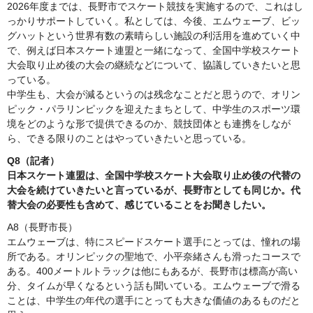
2026年度までは、長野市でスケート競技を実施するので、これはし
っかりサポートしていく。私としては、今後、エムウェーブ、ビッ
グハットという世界有数の素晴らしい施設の利活用を進めていく中
で、例えば日本スケート連盟と一緒になって、全国中学校スケート
大会取り止め後の大会の継続などについて、協議していきたいと思
っている。
中学生も、大会が減るというのは残念なことだと思うので、オリン
ピック・パラリンピックを迎えたまちとして、中学生のスポーツ環
境をどのような形で提供できるのか、競技団体とも連携をしなが
ら、できる限りのことはやっていきたいと思っている。
Q8（記者）
日本スケート連盟は、全国中学校スケート大会取り止め後の代替の
大会を続けていきたいと言っているが、長野市としても同じか。代
替大会の必要性も含めて、感じていることをお聞きしたい。
A8（長野市長）
エムウェーブは、特にスピードスケート選手にとっては、憧れの場
所である。オリンピックの聖地で、小平奈緒さんも滑ったコースで
ある。400メートルトラックは他にもあるが、長野市は標高が高い
分、タイムが早くなるという話も聞いている。エムウェーブで滑る
ことは、中学生の年代の選手にとっても大きな価値のあるものだと