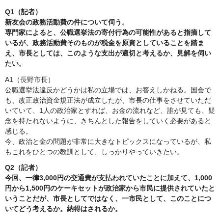
Q1（記者）
新友会の政務活動費の件について伺う。
専門家によると、公職選挙法の寄付行為の可能性があると指摘して
いるが、政務活動費そのものが税金を原資としていることを踏ま
え、市長としては、このような支出が適切と考えるか、見解を伺い
たい。
A1（長野市長）
公職選挙法違反かどうかは私の立場では、お答えしかねる。国会で
も、改正政治資金規正法が成立したが、市長の仕事をさせていただ
いていて、1人の政治家とすれば、お金の流れなど、誰が見ても、疑
念を持たれないように、きちんとした報告をしていく必要があると
感じる。
今、政治と金の問題が非常に大きなトピックスになっているが、私
もこれをひとつの教訓として、しっかりやっていきたい。
Q2（記者）
今回、一律3,000円の交通費が支払われていたことに加えて、1,000
円から1,500円のケーキセットが政治家から市民に提供されていたと
いうことだが、市長としてではなく、一市民として、このことにつ
いてどう考えるか。納得はされるか。