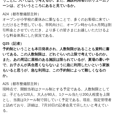
うことについてはどう考えるか。また、施設利用者のボリュームゾ
ーンは、どういうところにあると見ているか。
A24（都市整備部主幹）
オープンが小学校の夏休みに重なることで、多くのお客様に来てい
ただけると予想している。市民向けに、オープン時から5ヵ月間は割
引料金とさせていただき、より多くの皆さまにお越しいただけるよ
うな料金体系にした状況である。
Q25（記者）
予約制ということも本日発表され、人数制限があることも資料に書
いてある。この人数制限は、どれぐらいの上限で考えているのか。
また、あの周辺に屋根のある施設は限られているが、夏場の暑い中
で、お子さんが具合悪くならないように急に利用したいという家族
もいると思うが、急な利用は、この予約制によって難しくなるの
か。
A25（都市整備部主幹）
現時点で、開館当初はクール制とする予定である。人数制限として
は、子どもが120人、大人が80人、1クール当たり200人程度を上限
とし、当面は3クール制で回していく予定である。現在、指定管理者
と詰めており、詳細は、7月10日の記者会見で示したいと考えてい
る。