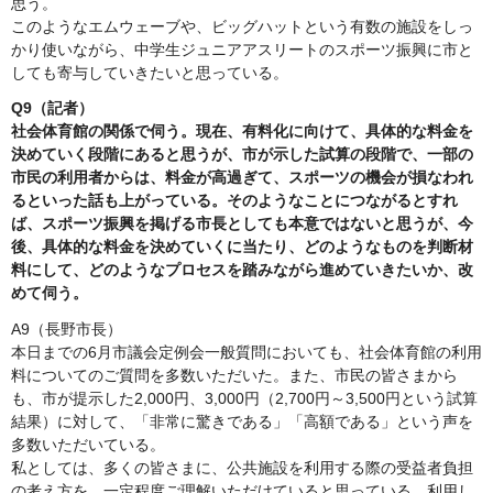
思う。
このようなエムウェーブや、ビッグハットという有数の施設をしっ
かり使いながら、中学生ジュニアアスリートのスポーツ振興に市と
しても寄与していきたいと思っている。
Q9（記者）
社会体育館の関係で伺う。現在、有料化に向けて、具体的な料金を
決めていく段階にあると思うが、市が示した試算の段階で、一部の
市民の利用者からは、料金が高過ぎて、スポーツの機会が損なわれ
るといった話も上がっている。そのようなことにつながるとすれ
ば、スポーツ振興を掲げる市長としても本意ではないと思うが、今
後、具体的な料金を決めていくに当たり、どのようなものを判断材
料にして、どのようなプロセスを踏みながら進めていきたいか、改
めて伺う。
A9（長野市長）
本日までの6月市議会定例会一般質問においても、社会体育館の利用
料についてのご質問を多数いただいた。また、市民の皆さまから
も、市が提示した2,000円、3,000円（2,700円～3,500円という試算
結果）に対して、「非常に驚きである」「高額である」という声を
多数いただいている。
私としては、多くの皆さまに、公共施設を利用する際の受益者負担
の考え方を、一定程度ご理解いただけていると思っている。利用し