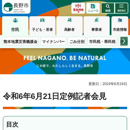
長野市
緊急情報
ニュース
検索
MENU
市民
子ども・若者
高齢者
事業者
市政情報
熊本地震災害義援金
マイナンバー
ごみ分別
市民税・県民税
移住
この街で、わたしらしく生きる。長野市
更新日：2024年6月24日
令和6年6月21日定例記者会見
目次