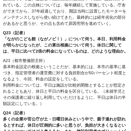
れている。この点検については、毎年継続して実施している。庁舎
ができてから、37年経過しており、開設当時に設置したモーターを
メンテナンスしながら使い続けてきた。最終的には経年劣化の部分
があるかと思うが、その点も含めて原因究明を進めていく。
Q23（記者）
「ながのこども館（ながノビ！）」について伺う。本日、利用料金
が明らかになったが、この算出根拠について伺う。休日に関して
は、平日に比べて2倍の料金になっているのは、どのような理由か。
A23（都市整備部主幹）
基本料金設定の根拠ということだが、基本的には、本市の基準に基
づき、指定管理者の運営費に対する負担割合が50パーセント程度と
なるよう、今回、料金の設定をしている。
利用料金については、平日は施設が比較的閑散とすることが想定さ
れることもあり、休日と平日の料金を区分している。（未就学児と
その保護者に繰り返し利用していただけるように、平日は休日の半
額設定にしている。）
Q24（記者）
多くの企業や官公庁が土・日曜日休みという中で、親子連れが訪れ
るとすれば、休日が圧倒的に多いと思うが、負担が大きくなるとい