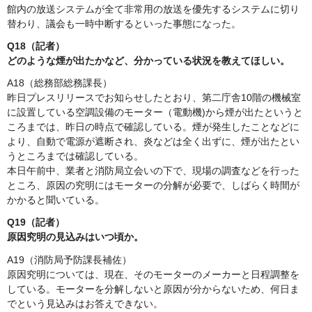
館内の放送システムが全て非常用の放送を優先するシステムに切り
替わり、議会も一時中断するといった事態になった。
Q18（記者）
どのような煙が出たかなど、分かっている状況を教えてほしい。
A18（総務部総務課長）
昨日プレスリリースでお知らせしたとおり、第二庁舎10階の機械室
に設置している空調設備のモーター（電動機)から煙が出たというと
ころまでは、昨日の時点で確認している。煙が発生したことなどに
より、自動で電源が遮断され、炎などは全く出ずに、煙が出たとい
うところまでは確認している。
本日午前中、業者と消防局立会いの下で、現場の調査などを行った
ところ、原因の究明にはモーターの分解が必要で、しばらく時間が
かかると聞いている。
Q19（記者）
原因究明の見込みはいつ頃か。
A19（消防局予防課長補佐）
原因究明については、現在、そのモーターのメーカーと日程調整を
している。モーターを分解しないと原因が分からないため、何日ま
でという見込みはお答えできない。