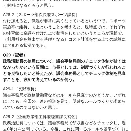
く材料になるだろうと思う。
A28-2（スポーツ部次長兼スポーツ課長）
付け加えると、気温が非常に高くなっているという中で、スポーツ
実施率の維持、向上ということを考えると、現時点では、それぞれ
の体育館に空調を付けた上で整備をしたいというところが現状で、
（利用料金を算出する基礎となる）コスト計算をする上での試算に
は含まれる状況である。
Q29（記者）
政務活動費の使用について、議会事務局側のチェック体制が甘くは
なかったかという質問に、市長としては、制度づくりが行われるこ
とを期待したいと答えたが、議会事務局としてチェック体制を見直
すことを、改めて考えているのか伺う。
A29-1（長野市長）
議会事務局が政務活動費などのルールを見直すのかどうか。いずれ
にしても、今回の一連の報道を見て、明確なルールづくりが求めら
れているのではないかと思う。
A29-2（企画政策部主幹兼秘書課長補佐）
政務活動費については、議会事務局で領収書などをチェックし、過
去6年分を公開している。今後、これに関するルールや基準づくりに