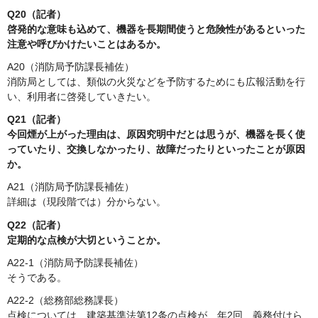
Q20（記者）
啓発的な意味も込めて、機器を長期間使うと危険性があるといった
注意や呼びかけたいことはあるか。
A20（消防局予防課長補佐）
消防局としては、類似の火災などを予防するためにも広報活動を行
い、利用者に啓発していきたい。
Q21（記者）
今回煙が上がった理由は、原因究明中だとは思うが、機器を長く使
っていたり、交換しなかったり、故障だったりといったことが原因
か。
A21（消防局予防課長補佐）
詳細は（現段階では）分からない。
Q22（記者）
定期的な点検が大切ということか。
A22-1（消防局予防課長補佐）
そうである。
A22-2（総務部総務課長）
点検については、建築基準法第12条の点検が、年2回、義務付けら