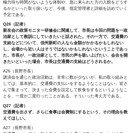
極力待ち時間がないような体制や、急に来られた方の入館をどうす
るかといった取り扱いなど、今後、指定管理者と詳細を詰めていく
予定である。
Q26（記者）
新友会の政策モニター研修会に関連して、市長は今回の問題を一政
治家として教訓にしていきたいと話された。その一方で、交通費の
支給などについて、信州新町の人なら金額がかかるかもしれない
し、会場から近い人はそうではないかもしれないということであっ
た。市長が、一政治家として、市民の声を吸い上げたい、会合を開
きたいといった場合、市長は交通費の支給はどうされるか。
A26（長野市長）
講演会を通じた政治活動は、非常に数が少ないが、私の取り組みと
しては、基本的に、交通費の支払いをするようなことはない。皆さ
んで集まって、決まった会費を設定して飲食をするというようなこ
とを、一度か二度行ったことがある。そういった考え方である。
Q27（記者）
交通費を出さず、さらに食事は会費制にするという、その理由を教
えてほしい。
A27（長野市長）