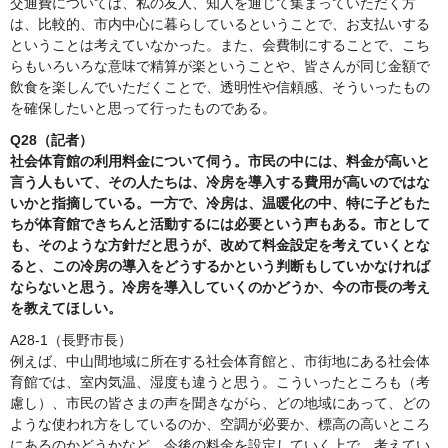
交通費については、私の友人、知人を通じて集まっていただく方
は、比較的、市内中心に暮らしているということで、お支払いする
ということは考えていなかった。また、会費制にすることで、こち
らもいろいろな意味で精算が楽ということや、皆さんが同じ金額で
飲食を楽しんでいただくことで、透明性や信頼感、そういったもの
を確保したいと思って行ったものである。
Q28（記者）
社会体育館の利用料金について伺う。市民の中には、料金が高いと
言う人もいて、その人たちは、冷房を導入する費用が高いのではな
いかと指摘している。一方で、冷房は、温暖化の中、特に子どもた
ちが体育館できちんと活動するには必要という声もある。市として
も、そのような方針だと思うが、改めて料金設定を考えていくとな
ると、この冷房の導入をどうするかという判断もしていかなければ
ならないと思う。冷房を導入していくのかどうか、今の市長の考え
を教えてほしい。
A28-1（長野市長）
例えば、中山間地域に所在する社会体育館と、市街地にある社会体
育館では、室内気温、湿度も違うと思う。こういったところも（考
慮し）、市民の皆さまの声を聞きながら、どの地域にあって、どの
ような使われ方をしているのか、空調が必要か、標高の高いところ
にあるのかどうかなど、今後の料金を設定していく上で、考えてい