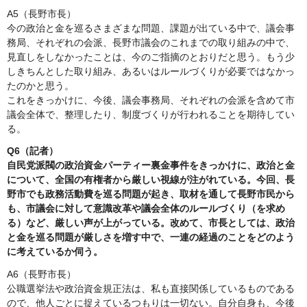
A5（長野市長）
今の政治と金を巡るさまざまな問題、課題が出ている中で、議会事
務局、それぞれの会派、長野市議会のこれまでの取り組みの中で、
見直しをしなかったことは、今のご指摘のとおりだと思う。もう少
しきちんとした取り組み、あるいはルールづくりが必要ではなかっ
たのかと思う。
これをきっかけに、今後、議会事務局、それぞれの会派を含めて市
議会全体で、整理したり、制度づくりが行われることを期待してい
る。
Q6（記者）
自民党派閥の政治資金パーティー裏金事件をきっかけに、政治と金
について、全国の有権者から厳しい視線が注がれている。今回、長
野市でも政務活動費を巡る問題が起き、取材を通して長野市民から
も、市議会に対して意識改革や議会全体のルールづくり（を求め
る）など、厳しい声が上がっている。改めて、市長としては、政治
と金を巡る問題が厳しさを増す中で、一連の経過のことをどのよう
に考えているか伺う。
A6（長野市長）
公職選挙法や政治資金規正法は、私も直接関係しているものである
ので、他人ごとに捉えているつもりは一切ない。自分自身も、今後