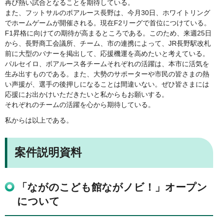
再び熱い試合となることを期待している。
また、フットサルのボアルース長野は、今月30日、ホワイトリング
でホームゲームが開催される。現在F2リーグで首位につけている。
F1昇格に向けての期待が高まるところである。このため、来週25日
から、長野商工会議所、チーム、市の連携によって、JR長野駅改札
前に大型のバナーを掲出して、応援機運を高めたいと考えている。
パルセイロ、ボアルース各チームそれぞれの活躍は、本市に活気を
生み出すものである。また、大勢のサポーターや市民の皆さまの熱
い声援が、選手の後押しになることは間違いない。ぜひ皆さまには
応援にお出かけいただきたいと私からもお願いする。
それぞれのチームの活躍を心から期待している。
私からは以上である。
案件説明資料
「ながのこども館ながノビ！」オープン
について