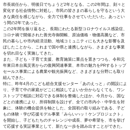
市長就任から、明後日でちょうど2年となる。この2年間は、刻々と
変化する社会情勢に対処し、市民の皆さまの暮らしを守るという大
きな責任を感じながら、全力で仕事をさせていただいた。あっとい
う間の2年であった。
この2年間を振り返ると、長期にわたる新型コロナウイルス感染症、
コロナ禍で開催された善光寺御開帳、原油価格・物価高騰など、市
民の暮らしや市内経済活動、地域コミュニティにも大きな影響を及
ぼしたことから、これまで国や県と連携しながら、さまざまな事業
を切れ目なく実施してきた。
また、子ども・子育て支援、教育施策に重点を置きつつも、令和元
年東日本台風災害からの復興関連事業、本市の魅力をPRするトップ
セールス事業による農業や観光振興など、さまざまな分野にも取り
組んできた。
特に、昨年4月のこども総合支援センター「あのえっと」の開設によ
り、子育て中の家庭がどこに相談してよいか分からなくても、ワン
ストップで相談に対応できる体制を整備したほか、今月から、国な
どとの連携により、所得制限を設けず、全ての市内小・中学生を対
象に、体験の機会提供を軸とした、全国初の取り組みである、子ど
もの体験・学び応援モデル事業「みらいハッ！ケンプロジェクト」
を開始し、子どもたちのチャレンジや成長、夢や希望を、市を挙げ
て応援する実証事業として、新たな一歩を踏み出すことができた。