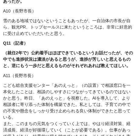
あったか。
A10（長野市長）
雪のある地域ではないということもあったが、一自治体の市長が自
ら、観光PR、トップセールスに来たというところは、非常に好意的
に受け止めていただいたと思う。
Q11（記者）
（就任2年で）公約着手はほぼできているというお話だったが、その
中でも進捗状況は濃淡があると思うが、進捗が芳しいと思えるもの
と、逆にもう一歩だと思えるものがそれぞれあれば教えてほしい。
A11（長野市長）
こども総合支援センター「あのえっと」（の設置）で相談窓口を一
本化したことは、相談のしやすさにつながってきているのではない
かと思う。昨日、「あのえっと」を視察した。AIを導入して、より
相談者に寄り添った体制を構築できた。私としては、子育ての中で
の不安や懸念をしっかり受け止められる良い体制ができたと思って
いる。
また、このまちの元気をつくっていく上では、やはり経済対策、経
済成長、経済が好循環していく（ことが必要である）。仕事があっ