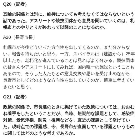
Q20（記者）
五輪の関係とは別に、維持についても考えなくてはならないという
話であった。アスリートや競技団体から意見を聞いていくのは、札
幌市とのやりとりが終わって以降のことになるのか。
A20（長野市長）
札幌市が今後どういった方向性を出してくるのか、まだ分からな
い。報告を待ちたいと思う。一方、スパイラルは（建設から）25年
以上たち、老朽化が進んでいることは見ればよく分かる。競技団体
の皆さんやアスリートにしてみれば、国内唯一の施設ということも
あるので、そうした人たちとの意見交換や思いを受け止めながら、
長野市としてどのような方向性を出していくのか、慎重に考えてい
きたいと思う。
Q21（記者）
政策の関係で、市長選のときに掲げていた政策については、おおむ
ね着手をしたということだが、当時、短期的な課題として、感染症
対策、景気浮揚、防災・復興などを、直近の課題として挙げてい
た。現時点での課題感、今、長野市が直面している課題というもの
に関してはどのような考えであるか。