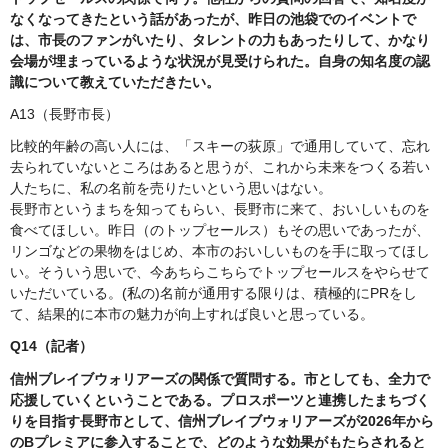
なくなってきたという話があったが、昨日の池袋でのイベントで
は、市長のファンがいたり、タレントの力もあったりして、かなり
会場が埋まっているような状況が見受けられた。自身の知名度の認
識について教えていただきたい。
A13（長野市長）
比較的年齢の高い人には、「スキーの荻原」で通用していて、忘れ
去られていないところはあると思うが、これから未来をつくる若い
人たちに、私の名前を売りたいという思いはない。
長野市というまちを知ってもらい、長野市に来て、おいしいものを
食べてほしい。昨日（のトップセールス）もその思いであったが、
リンゴなどの果物をはじめ、本市のおいしいものを手に取ってほし
い。そういう思いで、今あちらこちらでトップセールスをやらせて
いただいている。(私の)名前が通用する限りは、積極的にPRをし
て、結果的に本市の魅力が向上すれば良いと思っている。
Q14（記者）
信州ブレイブウォリアーズの関係で質問する。市としても、全力で
応援していくということである。プロスポーツと連携したまちづく
りを目指す長野市として、信州ブレイブウォリアーズが2026年から
のBプレミアに参入することで、どのような効果がもたらされると