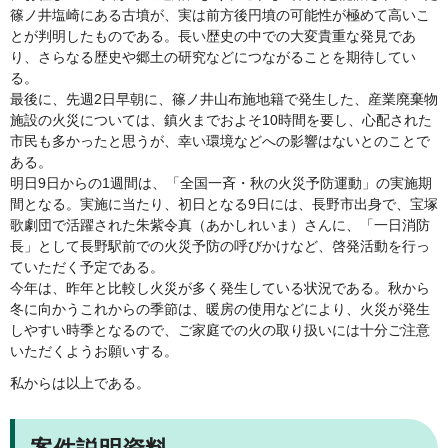
篠ノ井塩崎にある古墳が、実は前方後円墳の可能性が極めて高いこ
とが判明したものである。長い歴史の中での大変貴重な発見であ
り、さらなる歴史や郷土の研究などにつながることを期待してい
る。
最後に、先週2日早朝に、篠ノ井山布施地籍で発生した、産業廃棄物
施設の火災については、鎮火までおよそ10時間を要し、心配された
市民も多かったと思うが、幸い環境などへの影響はないとのことで
ある。
明日9日からの1週間は、「全国一斉・秋の火災予防運動」の実施期
間となる。実施に当たり、初日となる9日には、長野市出身で、宝塚
歌劇団で活躍された朱紫令真（あかしれいま）さんに、「一日消防
長」として長野駅前での火災予防の呼びかけなど、啓発活動を行っ
ていただく予定である。
今年は、昨年と比較し火災が多く発生している状況である。秋から
冬に向かうこれからの季節は、暖房の使用などにより、火災が発生
しやすい時季となるので、ご家庭での火の取り扱いには十分ご注意
いただくようお願いする。
私からは以上である。