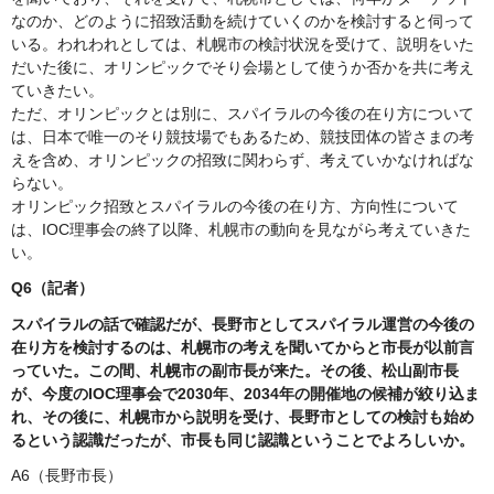
なのか、どのように招致活動を続けていくのかを検討すると伺って
いる。われわれとしては、札幌市の検討状況を受けて、説明をいた
だいた後に、オリンピックでそり会場として使うか否かを共に考え
ていきたい。
ただ、オリンピックとは別に、スパイラルの今後の在り方について
は、日本で唯一のそり競技場でもあるため、競技団体の皆さまの考
えを含め、オリンピックの招致に関わらず、考えていかなければな
らない。
オリンピック招致とスパイラルの今後の在り方、方向性について
は、IOC理事会の終了以降、札幌市の動向を見ながら考えていきた
い。
Q6（記者）
スパイラルの話で確認だが、長野市としてスパイラル運営の今後の
在り方を検討するのは、札幌市の考えを聞いてからと市長が以前言
っていた。この間、札幌市の副市長が来た。その後、松山副市長
が、今度のIOC理事会で2030年、2034年の開催地の候補が絞り込ま
れ、その後に、札幌市から説明を受け、長野市としての検討も始め
るという認識だったが、市長も同じ認識ということでよろしいか。
A6（長野市長）