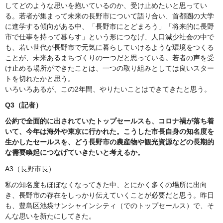
してどのような思いを抱いているのか、受け止めたいと思ってい
る。若者が集まって未来の長野市について語り合い、首都圏の大学
に進学する傾向がある中、「長野市にとどまろう」「将来的に長野
市で仕事を持って暮らす」という形につなげ、人口減少社会の中で
も、若い世代が長野市で元気に暮らしていけるような環境をつくる
ことが、未来あるまちづくりの一つだと思っている。若者の声を受
け止める場所ができたことは、一つの取り組みとしては良いスター
トを切れたかと思う。
いろいろあるが、この2年間、やりたいことはできてきたと思う。
Q3（記者）
公約で全面的に出されていたトップセールスも、コロナ禍が落ち着
いて、今年は海外や東京に行かれた。こうした市長自身の知名度を
生かしたセールスを、どう長野市の農産物や観光資源などの長期的
な需要喚起につなげていきたいと考えるか。
A3（長野市長）
私の知名度もほぼなくなってきた中、とにかく多くの場所に出向
き、長野市の存在をしっかり伝えていくことが必要だと思う。昨日
も、豊島区池袋サンシャインシティ（でのトップセールス）で、そ
んな思いを新たにしてきた。