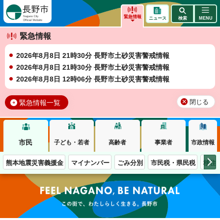
長野市
緊急情報
ニュース
検索
MENU
緊急情報
2026年8月8日 21時30分 長野市土砂災害警戒情報
2026年8月8日 21時30分 長野市土砂災害警戒情報
2026年8月8日 12時06分 長野市土砂災害警戒情報
緊急情報一覧
閉じる
市民
子ども・若者
高齢者
事業者
市政情報
熊本地震災害義援金
マイナンバー
ごみ分別
市民税・県民税
移住
この街で、わたしらしく生きる。長野市