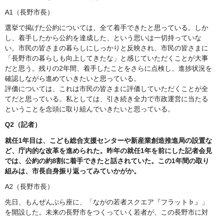
A1（長野市長）
選挙で掲げた公約については、全て着手できたと思っている。しか
し、着手したから公約を達成した、という思いは一切持っていな
い。市民の皆さまの暮らしにしっかりと反映され、市民の皆さまに
「長野市の暮らしも向上してきたな」と感じていただくことが大事
だと思う。残りの2年間、着手したことをさらに点検し、進捗状況を
確認しながら進めていきたいと思っている。
評価については、これは市民の皆さまに評価していただくことが全
てだと思っている。私としては、引き続き全力で市政運営に当たる
ということを念頭に取り組んでいきたいと思っている。
Q2（記者）
就任1年目は、こども総合支援センターや新産業創造推進局の設置な
ど、庁内的な改革を進められた。昨年の就任1年を前にした記者会見
では、公約の約8割に着手できたと話されていた。この1年間の取り
組みは、市長自身振り返ってみていかがか。
A2（長野市長）
先日、もんぜんぷら座に、「ながの若者スクエア『フラット♭』」
を開設した。未来の長野市をつくっていく若者が、この長野市に対