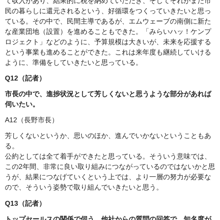
て収入があり、結果的に税を納めていただき、そしてそれがまた市
民の暮らしに還元されるという、好循環をつくっていきたいと思っ
ている。その中で、民間主導であるが、エムウェーブの南側に新た
な産業団地（設置）を進めることもできた。「みらいハッ！ケンプ
ロジェクト」などのように、予算規模は大きいが、未来を応援する
という事業も進めることができた。これは来年度も継続していける
ように、準備をしていきたいと思っている。
Q12（記者）
市長の中で、進捗状況として芳しくないと思うような部分があれば
伺いたい。
A12（長野市長）
芳しくないというか、思いのほか、進んでいかないということもあ
る。
公約としては全て着手ができたと思っている。そういう意味では、
この2年間、非常に良い取り組みにつながっているのではないかと思
うが、結果につなげていくという上では、より一層の努力が必要な
ので、そういう姿勢で取り組んでいきたいと思う。
Q13（記者）
トップセールスの関係で伺う。他社からの質問の回答で、知名度が