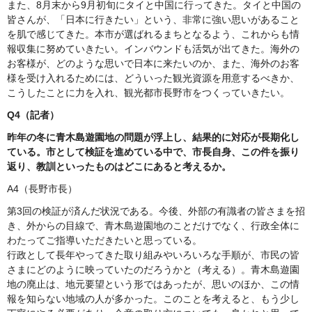
また、8月末から9月初旬にタイと中国に行ってきた。タイと中国の
皆さんが、「日本に行きたい」という、非常に強い思いがあること
を肌で感じてきた。本市が選ばれるまちとなるよう、これからも情
報収集に努めていきたい。インバウンドも活気が出てきた。海外の
お客様が、どのような思いで日本に来たいのか、また、海外のお客
様を受け入れるためには、どういった観光資源を用意するべきか、
こうしたことに力を入れ、観光都市長野市をつくっていきたい。
Q4（記者）
昨年の冬に青木島遊園地の問題が浮上し、結果的に対応が長期化し
ている。市として検証を進めている中で、市長自身、この件を振り
返り、教訓といったものはどこにあると考えるか。
A4（長野市長）
第3回の検証が済んだ状況である。今後、外部の有識者の皆さまを招
き、外からの目線で、青木島遊園地のことだけでなく、行政全体に
わたってご指導いただきたいと思っている。
行政として長年やってきた取り組みやいろいろな手順が、市民の皆
さまにどのように映っていたのだろうかと（考える）。青木島遊園
地の廃止は、地元要望という形ではあったが、思いのほか、この情
報を知らない地域の人が多かった。このことを考えると、もう少し