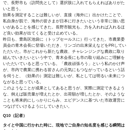
で、長野市も（訪問先として）選択肢に入れてもらえればありがた
いと思う。
効果を測定することは難しいが、直接（海外に）出かけたことで、
私自身が肌で、海外の皆さまが日本に行きたいという非常に強い思
いがあることを感じてきた。長野市観光も、力を入れれば入れるほ
ど良い効果が出てくると受け止めている。
昨日も、豊島区池袋に（トップセールスに）行ってきた。市農業委
員会の青木会長に登場いただき、リンゴの出来栄えなどをPRしてい
ただいた。市がこれから新たな農政、チャレンジングな農政に取り
組んでいきたいという中で、青木会長にも市の取り組みにご理解を
いただいていると思っている。「農政頑張ろう」という私のかけ声
が、市内で農業に携わる皆さんの元気にもつながっているという話
を伺うと、（効果の）測定は難しいが、私としては明るい未来につ
ながると思っている。
このようなことが成果としてあると思うが、実際に測定できるよう
な、例えば販売量が増えたとか、出荷額が増したとか、そのような
ことも将来的にしっかりにらみ、エビデンスに基づいた市政運営に
つなげていけるようにしていきたい。
Q10（記者）
タイと中国に行かれた時に、現地でご自身の知名度を感じる瞬間は