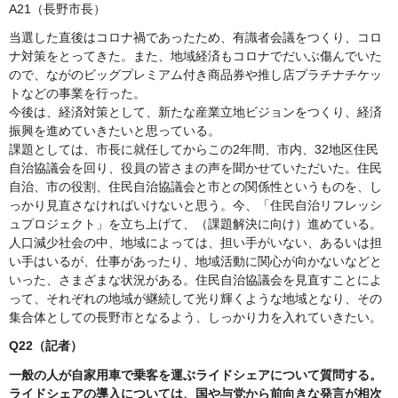
A21（長野市長）
当選した直後はコロナ禍であったため、有識者会議をつくり、コロ
ナ対策をとってきた。また、地域経済もコロナでだいぶ傷んでいた
ので、ながのビッグプレミアム付き商品券や推し店プラチナチケッ
トなどの事業を行った。
今後は、経済対策として、新たな産業立地ビジョンをつくり、経済
振興を進めていきたいと思っている。
課題としては、市長に就任してからこの2年間、市内、32地区住民
自治協議会を回り、役員の皆さまの声を聞かせていただいた。住民
自治、市の役割、住民自治協議会と市との関係性というものを、し
っかり見直さなければいけないと思う。今、「住民自治リフレッシ
ュプロジェクト」を立ち上げて、（課題解決に向け）進めている。
人口減少社会の中、地域によっては、担い手がいない、あるいは担
い手はいるが、仕事があったり、地域活動に関心が向かないなどと
いった、さまざまな状況がある。住民自治協議会を見直すことによ
って、それぞれの地域が継続して光り輝くような地域となり、その
集合体としての長野市となるよう、しっかり力を入れていきたい。
Q22（記者）
一般の人が自家用車で乗客を運ぶライドシェアについて質問する。
ライドシェアの導入については、国や与党から前向きな発言が相次