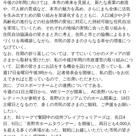
今後の2年間に向けては、本市の将来を見据え、新たな産業の創造
や、IT人材の育成など、本市の魅力を高め、さらにまち全体に活気
を生み出すための取り組みを加速化するとともに、人口減少や少子
高齢化の進行などの社会情勢の変化に対応した持続可能な住民自治
を実現していくため、それぞれの地域の実情に合った取り組みを、
住民自治協議会の皆さまと共に考え、住民と市との協働によるまち
づくりを再構築しながら、市民の皆さまのさらなる幸せの増進につ
なげていく。
なお、任期の折り返しについては、すでにいくつかのメディアの皆
さまから取材を受けたが、私の今後2年間の市政運営の取り組みにつ
いて、記者の皆さまにお話をする機会を設けたいと思っている。来
週17日金曜日午後3時から、記者発表会を開催し、私の思いをお伝
えできればと思っているので、ご出席いただきたい。
次に、プロスポーツチームとの連携についてである。
今週の11日土曜日から、WEリーグが開幕し、AC長野パルセイロ・
レディースが参戦する。長野Uスタジアムでのホーム開幕は、18日
土曜日となるので、多くの市民の皆さまのご観戦、ご声援をお願い
したい。
また、B1リーグで奮闘中の信州ブレイブウォリアーズは、先日4
日、5日に「長野市ホームタウンデー」を開催し、両日とも4,000人
を超える多くの来場があった。観戦にお越しいただいた市民の皆さ