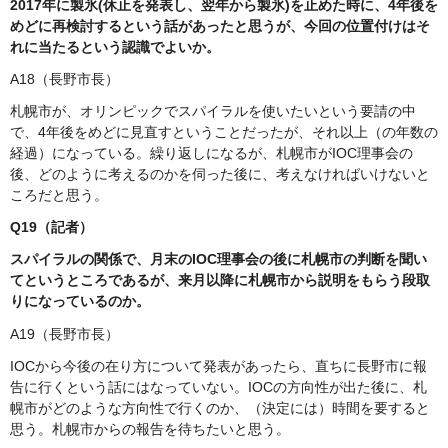
2017年に製氷(休止を発表し、翌年から製氷)を止めた時に、4年後を
めどに再検討するという話があったと思うが、今回の位置付けはそ
れに当たるという認識でよいか。
A18（長野市長）
札幌市が、オリンピックでスパイラルを使いたいという要請の中
で、4年後をめどに見直すということだったが、それ以上（の年数の
経過）になっている。繰り返しになるが、札幌市がIOC理事会の
後、どのように考えるのかを伺った後に、考えなければいけないと
ころだと思う。
Q19（記者）
スパイラルの関係で、月末のIOC理事会の後に札幌市の判断を聞い
てというところであるが、来月以降に札幌市から説明をもらう段取
りになっているのか。
A19（長野市長）
IOCから今後の在り方について発表があったら、直ちに長野市に報
告に行くという話にはなっていない。IOCの方向性が出た後に、札
幌市がどのような方向性で行くのか、（決定には）時間を要すると
思う。札幌市からの報告を待ちたいと思う。