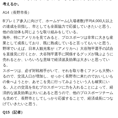
考えるか。
A14（長野市長）
Bプレミア参入に向けて、ホームゲーム(入場者数)平均4,000人以上
の達成を目指し、市としても全面協力で応援していきたいと思う。
他の自治体も同じような取り組みをしている。
海外、特にアメリカを見てみると、プロスポーツは非常に大きな産
業として成長しており、既に熟成していると言ってもいいと思う。
野球でいえば、日本人観光客が（アメリカへ）大谷翔平選手の試合
を直接見に行くとか、大谷翔平選手に関係するグッズが飛ぶように
売れるとか、いろいろな意味で経済波及効果は大きいと思ってい
る。
スポーツは、必ず対戦相手がいて、それを取り巻くファンも大勢い
るので、交流人口が増加し、せっかく長野市に来たのでおいしいも
の食べようとか、あそこを見に行ってみようという人も確実にい
る。人との交流を生むプロスポーツに力を入れることによって、経
済的な波及効果は大いにあると思うので、他のプロスポーツチーム
も含めて、長野市としてしっかり応援することで、経済成長につな
げていきたいと思う。
Q15（記者）