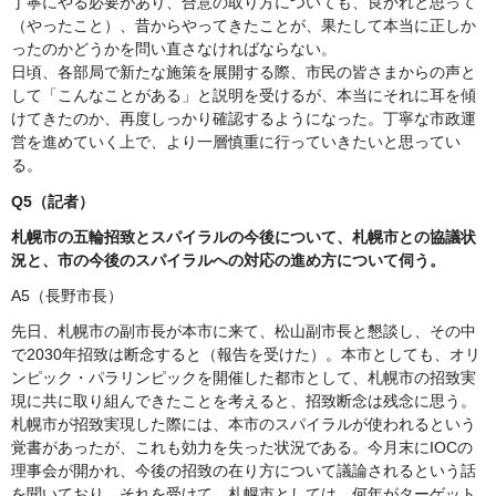
丁寧にやる必要があり、合意の取り方についても、良かれと思って
（やったこと）、昔からやってきたことが、果たして本当に正しか
ったのかどうかを問い直さなければならない。
日頃、各部局で新たな施策を展開する際、市民の皆さまからの声と
して「こんなことがある」と説明を受けるが、本当にそれに耳を傾
けてきたのか、再度しっかり確認するようになった。丁寧な市政運
営を進めていく上で、より一層慎重に行っていきたいと思ってい
る。
Q5（記者）
札幌市の五輪招致とスパイラルの今後について、札幌市との協議状
況と、市の今後のスパイラルへの対応の進め方について伺う。
A5（長野市長）
先日、札幌市の副市長が本市に来て、松山副市長と懇談し、その中
で2030年招致は断念すると（報告を受けた）。本市としても、オリ
ンピック・パラリンピックを開催した都市として、札幌市の招致実
現に共に取り組んできたことを考えると、招致断念は残念に思う。
札幌市が招致実現した際には、本市のスパイラルが使われるという
覚書があったが、これも効力を失った状況である。今月末にIOCの
理事会が開かれ、今後の招致の在り方について議論されるという話
を聞いており、それを受けて、札幌市としては、何年がターゲット