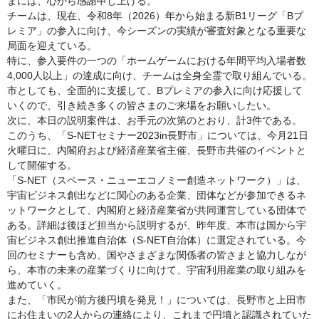
まには、心から感謝申し上げる。
チームは、現在、令和8年（2026）年から始まる新B1リーグ「Bプ
レミア」の参入に向け、今シーズンの実績が審査対象となる重要な
局面を迎えている。
特に、参入要件の一つの「ホームゲームにおける年間平均入場者数
4,000人以上」の達成に向け、チームは全身全霊で取り組んでいる。
市としても、全面的に支援して、Bプレミアの参入に向け応援して
いくので、引き続き多くの皆さまのご来場をお願いしたい。
次に、本日の説明案件は、お手元の次第のとおり、計3件である。
このうち、「S-NETセミナー2023in長野市」については、今月21日
火曜日に、内閣府および経済産業省主催、長野市共催のイベントと
して開催する。
「S-NET（スペース・ニューエコノミー創造ネットワーク）」は、
宇宙ビジネス創出などに関心のある企業、団体などが参加できるネ
ットワークとして、内閣府と経済産業省が共同運営している団体で
ある。詳細は後ほど担当から説明するが、昨年度、本市は国から宇
宙ビジネス創出推進自治体（S-NET自治体）に選定されている。今
回のセミナーも含め、国やさまざまな関係者の皆さまと協力しなが
ら、本市の未来の産業づくりに向けて、宇宙利用産業の取り組みを
進めていく。
また、「市民が前方後円墳を発見！」については、長野市と上田市
にお住まいの2人からの連絡により、これまで円墳と認識されていた