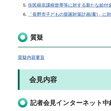
住民税非課税世帯等に対する新たな給付
「長野市子どもの貧困対策計画(案)」に
質疑
質疑内容要旨
会見内容
記者会見インターネット中