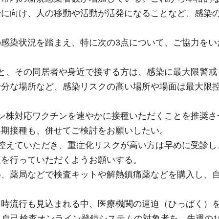
始に向け、人の移動や活動が活発になることなど、感染
感染状況を踏まえ、特に次の3点について、ご協力をい
と、その同居者や身近で接する方は、感染に最大限警戒
十分な場所など、感染リスクの高い場所や場面は最大限
ン株対応ワクチンを速やかに接種いただくことを推奨さ
早期接種も、併せてご検討をお願いしたい。
控えていただき、重症化リスクが高い方は早めに受診し
査を行っていただくようお願いする。
め、薬局などで検査キットや解熱鎮痛薬などを購入し、
。
同時流行も見込まれる中、医療機関の逼迫（ひっぱく）
、自己検査オンライン登録システムの対象者を、先週の1