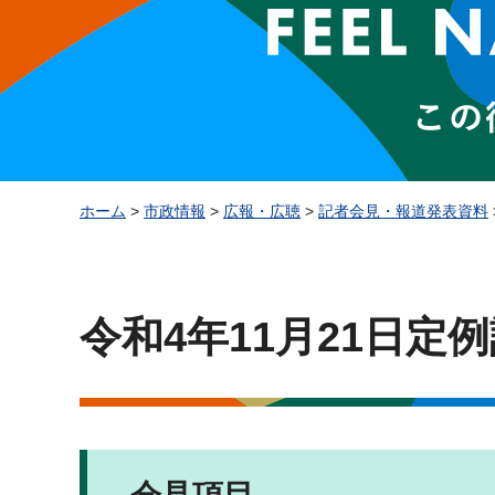
ホーム
>
市政情報
>
広報・広聴
>
記者会見・報道発表資料
令和4年11月21日定