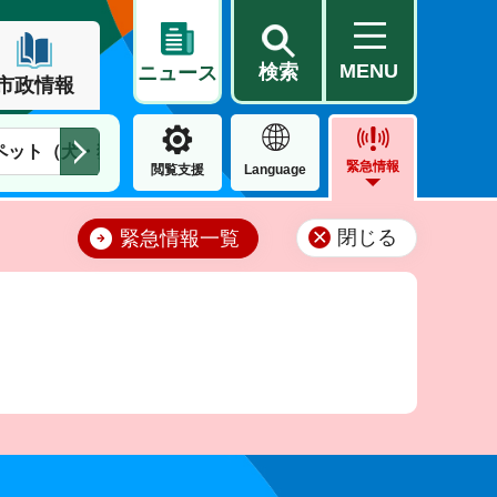
MENU
検索
ニュース
市政情報
ペット（犬・猫）
住民票・戸籍
公営住宅
市街地整備
緊急情報
閲覧支援
Language
閉じる
緊急情報一覧