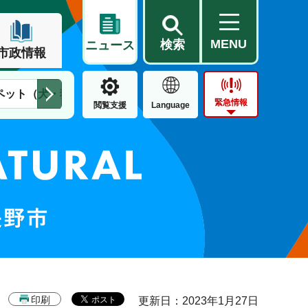
MENU
検索
ニュース
市政情報
ペット（犬・猫）
住民票・戸籍
公営住宅
市街地整備
緊急情報
閲覧支援
Language
印刷
更新日：2023年1月27日