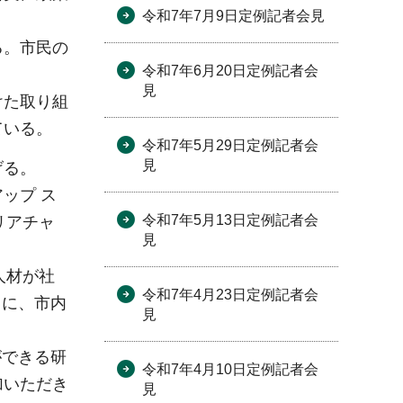
令和7年7月9日定例記者会見
る。市民の
令和7年6月20日定例記者会
。
見
けた取り組
ている。
令和7年5月29日定例記者会
見
げる。
ップ ス
令和7年5月13日定例記者会
リアチャ
見
人材が社
令和7年4月23日定例記者会
もに、市内
見
ができる研
令和7年4月10日定例記者会
加いただき
見