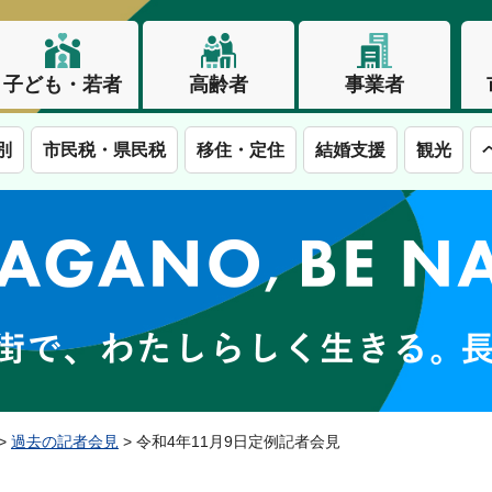
子ども・若者
高齢者
事業者
別
市民税・県民税
移住・定住
結婚支援
観光
この街で、わたしらしく生きる。長野市
>
過去の記者会見
> 令和4年11月9日定例記者会見