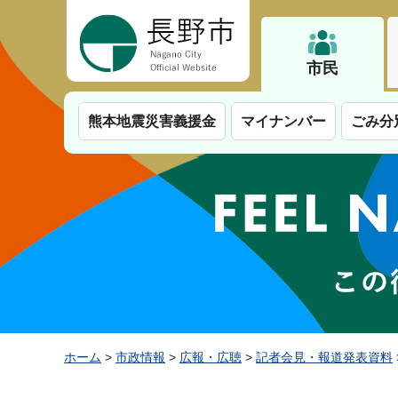
長野市
市民
熊本地震災害義援金
マイナンバー
ごみ分
ホーム
>
市政情報
>
広報・広聴
>
記者会見・報道発表資料