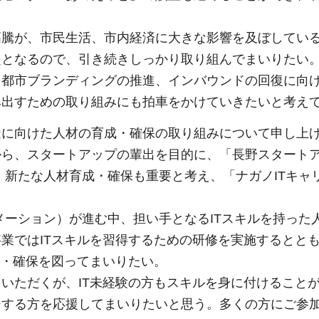
。
高騰が、市民生活、市内経済に大きな影響を及ぼしてい
題となるので、引き続きしっかり取り組んでまいりたい
、都市ブランディングの推進、インバウンドの回復に向
み出すための取り組みにも拍車をかけていきたいと考え
造に向けた人材の育成・確保の取り組みについて申し上
ら、スタートアップの輩出を目的に、「長野スタートア
、新たな人材育成・確保も重要と考え、「ナガノITキャ
メーション）が進む中、担い手となるITスキルを持った
業ではITスキルを習得するための研修を実施するとと
成・確保を図ってまいりたい。
いただくが、IT未経験の方もスキルを身に付けること
ジする方を応援してまいりたいと思う。多くの方にご参