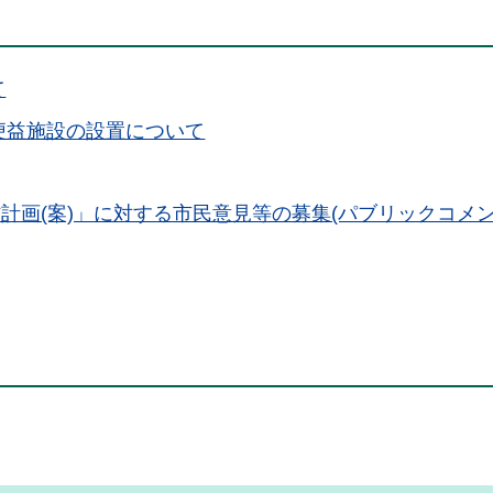
て
る便益施設の設置について
計画(案)」に対する市民意見等の募集(パブリックコメン