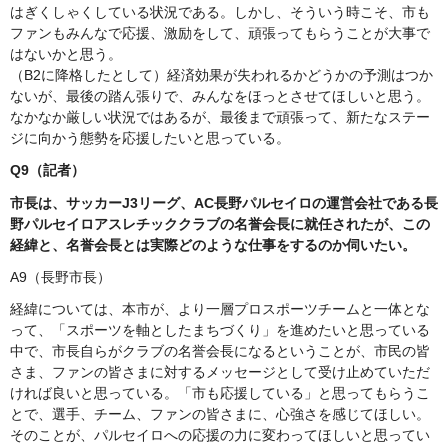
はぎくしゃくしている状況である。しかし、そういう時こそ、市も
ファンもみんなで応援、激励をして、頑張ってもらうことが大事で
はないかと思う。
（B2に降格したとして）経済効果が失われるかどうかの予測はつか
ないが、最後の踏ん張りで、みんなをほっとさせてほしいと思う。
なかなか厳しい状況ではあるが、最後まで頑張って、新たなステー
ジに向かう態勢を応援したいと思っている。
Q9（記者）
市長は、サッカーJ3リーグ、AC長野パルセイロの運営会社である長
野パルセイロアスレチッククラブの名誉会長に就任されたが、この
経緯と、名誉会長とは実際どのような仕事をするのか伺いたい。
A9（長野市長）
経緯については、本市が、より一層プロスポーツチームと一体とな
って、「スポーツを軸としたまちづくり」を進めたいと思っている
中で、市長自らがクラブの名誉会長になるということが、市民の皆
さま、ファンの皆さまに対するメッセージとして受け止めていただ
ければ良いと思っている。「市も応援している」と思ってもらうこ
とで、選手、チーム、ファンの皆さまに、心強さを感じてほしい。
そのことが、パルセイロへの応援の力に変わってほしいと思ってい