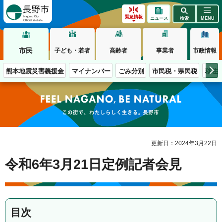
長野市
緊急情報
ニュース
検索
MENU
市民
子ども・若者
高齢者
事業者
市政情報
熊本地震災害義援金
マイナンバー
ごみ分別
市民税・県民税
移住
この街で、わたしらしく生きる。長野市
更新日：2024年3月22日
令和6年3月21日定例記者会見
目次