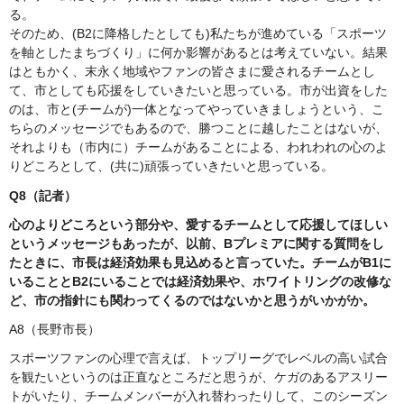
る。
そのため、(B2に降格したとしても)私たちが進めている「スポーツ
を軸としたまちづくり」に何か影響があるとは考えていない。結果
はともかく、末永く地域やファンの皆さまに愛されるチームとし
て、市としても応援をしていきたいと思っている。市が出資をした
のは、市と(チームが)一体となってやっていきましょうという、こ
ちらのメッセージでもあるので、勝つことに越したことはないが、
それよりも（市内に）チームがあることによる、われわれの心のよ
りどころとして、(共に)頑張っていきたいと思っている。
Q8（記者）
心のよりどころという部分や、愛するチームとして応援してほしい
というメッセージもあったが、以前、Bプレミアに関する質問をし
たときに、市長は経済効果も見込めると言っていた。チームがB1に
いることとB2にいることでは経済効果や、ホワイトリングの改修な
ど、市の指針にも関わってくるのではないかと思うがいかがか。
A8（長野市長）
スポーツファンの心理で言えば、トップリーグでレベルの高い試合
を観たいというのは正直なところだと思うが、ケガのあるアスリー
トがいたり、チームメンバーが入れ替わったりして、このシーズン