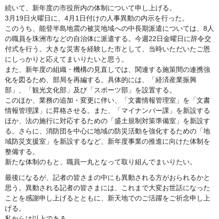
続いて、新年度の市役所内の体制について申し上げる。
3月19日火曜日に、4月1日付けの人事異動の内示を行った。
このうち、能登半島地震の被災地域への中長期派遣については、8人
の職員を珠洲市などの自治体に派遣する。今週22日金曜日に辞令交
付式を行う。大きな災害を経験した市として、当時いただいたご恩
にしっかりと応えてまいりたいと思う。
また、新年度の組織・機構の見直しでは、関連する施策間の連携強
化を図るため、部局を再編する。具体的には、「経済産業振興
部」、「観光文化部」及び「スポーツ部」を設置する。
このほか、業務の追加・変更に伴い、「文書情報管理室」を「文書
情報管理課」に昇格させる。また、「マイナンバー課」を新設する
ほか、法の施行に対応するための「盛土規制対策準備室」を新設す
る。さらに、消防団を中心に地域の防災活動を強化するための「地
域防災支援室」を新設するなど、新年度事業の推進に向けた体制を
整備する。
新たな体制のもと、職員一丸となって取り組んでまいりたい。
最後になるが、記者の皆さまの中にも異動される方がおられるかと
思う。異動される記者の皆さまには、これまで大変お世話になった
ことを感謝申し上げるとともに、新天地でのご活躍をご祈念申し上
げる。
私からは以上である。