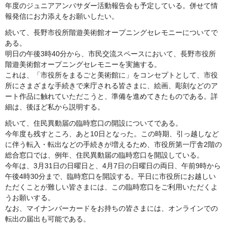
年度のジュニアアンバサダー活動報告会も予定している。併せて情
報発信にお力添えをお願いしたい。
続いて、長野市役所階遊美術館オープニングセレモニーについてで
ある。
明日の午後3時40分から、市民交流スペースにおいて、長野市役所
階遊美術館オープニングセレモニーを実施する。
これは、「市役所をまるごと美術館に」をコンセプトとして、市役
所にさまざまな手続きで来庁される皆さまに、絵画、彫刻などのア
ート作品に触れていただこうと、準備を進めてきたものである。詳
細は、後ほど私から説明する。
続いて、住民異動届の臨時窓口の開設についてである。
今年度も残すところ、あと10日となった。この時期、引っ越しなど
に伴う転入・転出などの手続きが増えるため、市役所第一庁舎2階の
総合窓口では、例年、住民異動届の臨時窓口を開設している。
今年は、3月31日の日曜日と、4月7日の日曜日の両日、午前9時から
午後4時30分まで、臨時窓口を開設する。平日に市役所にお越しい
ただくことが難しい皆さまには、この臨時窓口をご利用いただくよ
うお願いする。
なお、マイナンバーカードをお持ちの皆さまには、オンラインでの
転出の届出も可能である。