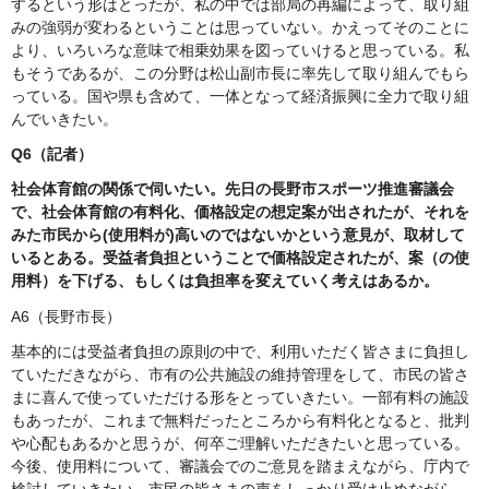
するという形はとったが、私の中では部局の再編によって、取り組
みの強弱が変わるということは思っていない。かえってそのことに
より、いろいろな意味で相乗効果を図っていけると思っている。私
もそうであるが、この分野は松山副市長に率先して取り組んでもら
っている。国や県も含めて、一体となって経済振興に全力で取り組
んでいきたい。
Q6（記者）
社会体育館の関係で伺いたい。先日の長野市スポーツ推進審議会
で、社会体育館の有料化、価格設定の想定案が出されたが、それを
みた市民から(使用料が)高いのではないかという意見が、取材して
いるとある。受益者負担ということで価格設定されたが、案（の使
用料）を下げる、もしくは負担率を変えていく考えはあるか。
A6（長野市長）
基本的には受益者負担の原則の中で、利用いただく皆さまに負担し
ていただきながら、市有の公共施設の維持管理をして、市民の皆さ
まに喜んで使っていただける形をとっていきたい。一部有料の施設
もあったが、これまで無料だったところから有料化となると、批判
や心配もあるかと思うが、何卒ご理解いただきたいと思っている。
今後、使用料について、審議会でのご意見を踏まえながら、庁内で
検討していきたい。市民の皆さまの声をしっかり受け止めながら、