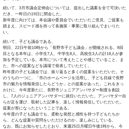
続いて、3月市議会定例会については、提出した議案を全て可決いた
だき、一昨日の19日に閉会した。
新年度に向けては、本会議や委員会でいただいたご意見、ご提案も
踏まえ、スピード感を持って各施策・事業に取り組んでまいりた
い。
続いて、子ども議会である。
明日、22日午前10時から「長野市子ども議会」が開催される。9回
目となる本年は、小学生7人、中学生8人、高校生3人の計18人が参
加を予定している。本市について考えたことや感じていること、ま
た、市への提案などを議場で発表していただく。
昨年度の子ども議会では、振り返ると多くの提案をいただいた。そ
のうちの一つに、「市のホームページを活用し、子ども目線で長野
市の魅力を情報発信したらどうか」との提案があった。これをきっ
かけに、今年度新たに、長野市ジュニアアンバサダー制度を創設
し、7人のジュニアアンバサダーに就任いただいた。アンバサダー自
らが足を運び、取材した記事を、楽しく情報発信していただいた。
提案が形になったということである。
今年度の子ども議会でも、柔軟な発想と感性を持つ子どもたちか
ら、どんな提案や質問をいただけるのか、楽しみにしている。
なお、既にお知らせしたとおり、来週25日月曜日午後1時から、今