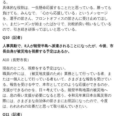
る。
具体的な役割は、一生懸命応援することだと思っている。勝っても
負けても、みんなで、「心から応援している」というメッセージ
を、選手の皆さん、フロントオフィスの皆さんに受け止めてほし
い。まだシーズンが始まったばかりで、比較的良い戦いをしている
ので、引き続き頑張ってほしいと思っている。
Q10（記者）
人事異動で、8人が能登半島へ派遣されることになったが、今後、市
長自身が被災地を視察する予定はあるか。
A10（長野市長）
現在のところ、視察をする予定はない。
職員の中には、（被災地支援のため）業務として行っている者、ま
たは一個人として行っている者もいて、さまざまな報告を受けてい
る。報告を受ける中で、本市としてどのような応援ができるのか、
支援ができるのかを、日々考えている。能登半島地震の被災地へ
は、息の長い支援が必要になると思う。令和元年東日本台風災害の
際には、さまざまな自治体の皆さまにお世話になったので、今度
は、われわれの出番だと思って取り組んでいきたい。
Q11（記者）