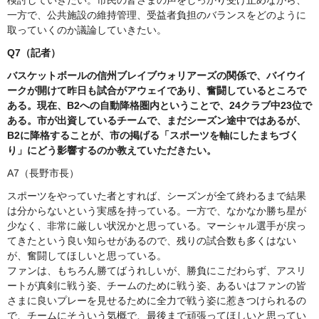
一方で、公共施設の維持管理、受益者負担のバランスをどのように
取っていくのか議論していきたい。
Q7（記者）
バスケットボールの信州ブレイブウォリアーズの関係で、バイウイ
ークが開けて昨日も試合がアウェイであり、奮闘しているところで
ある。現在、B2への自動降格圏内ということで、24クラブ中23位で
ある。市が出資しているチームで、まだシーズン途中ではあるが、
B2に降格することが、市の掲げる「スポーツを軸にしたまちづく
り」にどう影響するのか教えていただきたい。
A7（長野市長）
スポーツをやっていた者とすれば、シーズンが全て終わるまで結果
は分からないという実感を持っている。一方で、なかなか勝ち星が
少なく、非常に厳しい状況かと思っている。マーシャル選手が戻っ
てきたという良い知らせがあるので、残りの試合数も多くはない
が、奮闘してほしいと思っている。
ファンは、もちろん勝てばうれしいが、勝負にこだわらず、アスリ
ートが真剣に戦う姿、チームのために戦う姿、あるいはファンの皆
さまに良いプレーを見せるために全力で戦う姿に惹きつけられるの
で、チームにそういう気概で、最後まで頑張ってほしいと思ってい