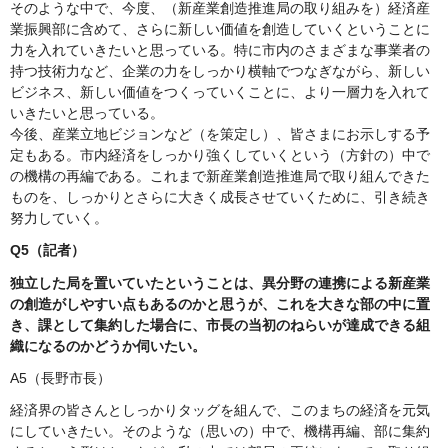
そのような中で、今度、（新産業創造推進局の取り組みを）経済産
業振興部に含めて、さらに新しい価値を創造していくということに
力を入れていきたいと思っている。特に市内のさまざまな事業者の
持つ技術力など、企業の力をしっかり横軸でつなぎながら、新しい
ビジネス、新しい価値をつくっていくことに、より一層力を入れて
いきたいと思っている。
今後、産業立地ビジョンなど（を策定し）、皆さまにお示しする予
定もある。市内経済をしっかり強くしていくという（方針の）中で
の機構の再編である。これまで新産業創造推進局で取り組んできた
ものを、しっかりとさらに大きく成長させていくために、引き続き
努力していく。
Q5（記者）
独立した局を置いていたということは、異分野の連携による新産業
の創造がしやすい点もあるのかと思うが、これを大きな部の中に置
き、課として集約した場合に、市長の当初のねらいが達成できる組
織になるのかどうか伺いたい。
A5（長野市長）
経済界の皆さんとしっかりタッグを組んで、このまちの経済を元気
にしていきたい。そのような（思いの）中で、機構再編、部に集約