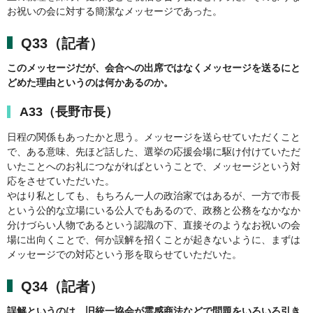
お祝いの会に対する簡潔なメッセージであった。
Q33（記者）
このメッセージだが、会合への出席ではなくメッセージを送るにと
どめた理由というのは何かあるのか。
A33（長野市長）
日程の関係もあったかと思う。メッセージを送らせていただくこと
で、ある意味、先ほど話した、選挙の応援会場に駆け付けていただ
いたことへのお礼につながればということで、メッセージという対
応をさせていただいた。
やはり私としても、もちろん一人の政治家ではあるが、一方で市長
という公的な立場にいる公人でもあるので、政務と公務をなかなか
分けづらい人物であるという認識の下、直接そのようなお祝いの会
場に出向くことで、何か誤解を招くことが起きないように、まずは
メッセージでの対応という形を取らせていただいた。
Q34（記者）
誤解というのは、旧統一協会が霊感商法などで問題をいろいろ引き