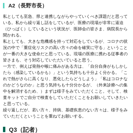
A2（長野市長）
私としても至急、県と連携しながらやっていくべき課題だと思って
いる。私から繰り返し話をしているが、医療の現場が非常に逼迫
（ひっぱく）しているという状況が、医師会の皆さま、病院長から
聞かれる。
私としても、大きな危機感を持って対応をしているが、コロナの状
況の中で「重症化リスクの高い方々の命を確実に守る」ということ
が一番の大きな使命だと思っている。現場の医療に携わる従事者の
皆さまも、そう対応していただいていると思う。
一方で、例えば発熱や喉に痛みがある方は、「自分自身がもしかし
たら（感染しているかも）」という気持ちも十分よく分かる。「こ
れで熱がさらに高くなり、悪化したらどうしよう」「私はコロナな
のかどうなのか」と思う気持ちも十分分かるが、（外来診療への集
中を解消するため、）まずは様子をみていただくこと。そして、検
査キットでご自分で検査をしていただくことをお願いしていきたい
と思っている。
繰り返しだが、若い方々、持病、基礎疾患のない方々は、様子をみ
ていただくということを重ねてお願いする。
Q3（記者）