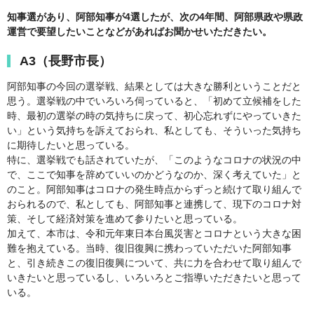
知事選があり、阿部知事が4選したが、次の4年間、阿部県政や県政
運営で要望したいことなどがあればお聞かせいただきたい。
A3（長野市長）
阿部知事の今回の選挙戦、結果としては大きな勝利ということだと
思う。選挙戦の中でいろいろ伺っていると、「初めて立候補をした
時、最初の選挙の時の気持ちに戻って、初心忘れずにやっていきた
い」という気持ちを訴えておられ、私としても、そういった気持ち
に期待したいと思っている。
特に、選挙戦でも話されていたが、「このようなコロナの状況の中
で、ここで知事を辞めていいのかどうなのか、深く考えていた」と
のこと。阿部知事はコロナの発生時点からずっと続けて取り組んで
おられるので、私としても、阿部知事と連携して、現下のコロナ対
策、そして経済対策を進めて参りたいと思っている。
加えて、本市は、令和元年東日本台風災害とコロナという大きな困
難を抱えている。当時、復旧復興に携わっていただいた阿部知事
と、引き続きこの復旧復興について、共に力を合わせて取り組んで
いきたいと思っているし、いろいろとご指導いただきたいと思って
いる。