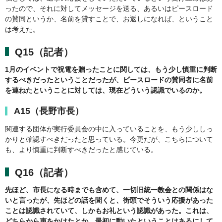
ったので、それに対してメッセージを送る、あるいはピースロード
の賛同というか、名前を貸すことで、お返しになれば、ということ
は考えた。
Q15（記者）
1月のイベントで祝電を贈ったことに関しては、もう少し慎重に判断
するべきだったということだったが、ピースロードの賛同者に名前
を連ねたということに対しては、現在どういう認識でいるのか。
A15（長野市長）
関連する団体が実行委員会の中に入っていることを、もう少ししっ
かりと確認すべきだったと思っている。今更だが、こちらについて
も、より慎重に判断すべきだったと感じている。
Q16（記者）
先ほど、市長になる時までも含めて、一切旧統一教会との関係はな
いと言ったが、先ほどの話を聞くと、街頭でそういう応援があった
ことは認識されていて、しかもお礼という認識があった。これは、
どちらから声をかけたとか、最初に動いたということはあるにして