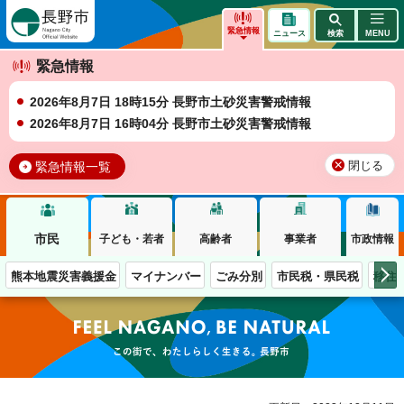
長野市
緊急情報
ニュース
検索
MENU
緊急情報
2026年8月7日 18時15分 長野市土砂災害警戒情報
2026年8月7日 16時04分 長野市土砂災害警戒情報
緊急情報一覧
閉じる
市民
子ども・若者
高齢者
事業者
市政情報
熊本地震災害義援金
マイナンバー
ごみ分別
市民税・県民税
移住
この街で、わたしらしく生きる。長野市