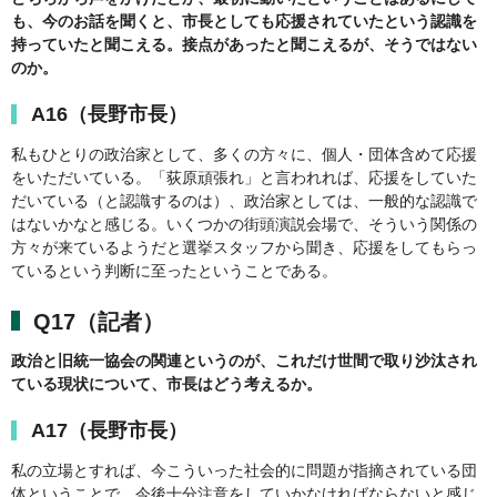
も、今のお話を聞くと、市長としても応援されていたという認識を
持っていたと聞こえる。接点があったと聞こえるが、そうではない
のか。
A16（長野市長）
私もひとりの政治家として、多くの方々に、個人・団体含めて応援
をいただいている。「荻原頑張れ」と言われれば、応援をしていた
だいている（と認識するのは）、政治家としては、一般的な認識で
はないかなと感じる。いくつかの街頭演説会場で、そういう関係の
方々が来ているようだと選挙スタッフから聞き、応援をしてもらっ
ているという判断に至ったということである。
Q17（記者）
政治と旧統一協会の関連というのが、これだけ世間で取り沙汰され
ている現状について、市長はどう考えるか。
A17（長野市長）
私の立場とすれば、今こういった社会的に問題が指摘されている団
体ということで、今後十分注意をしていかなければならないと感じ