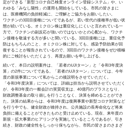
定ができる「新型コロナ自己検査オンライン登録システム」や、い
わゆる「みなし陽性」の運用も開始をしている。市民の皆さまに
は、医療機関の負担軽減に、ご理解とご協力をお願いしたい。
ワクチンの3回目接種についてであるが、若い世代の接種率が低い状
態が続いている。オミクロン株は重症化しにくいと言われている一
方で、ワクチンの副反応が強いのではないかとの心配から、ワクチ
ン接種を敬遠する方が多いと聞いている。3回目接種には、重症化予
防はもちろんのこと、オミクロン株に対しても、感染予防効果が回
復することが報告されているので、3回目のワクチン接種をぜひ積極
的にご検討をいただくよう、再度お願いを申し上げる。
続いて、本日の説明案件は、「若者のUJIターン」と「令和3年度決
算」の2件についてである。「若者のUJIターン」については、今年
度の新規事業について私からこの後説明をさせていただく。
「令和3年度決算」については、詳細は担当から説明させていただく
が、令和3年度の一般会計の実質収支は、40億円のプラスとなり、
財政調整基金の取り崩しを行うことなく、決算を締めることができ
た。決算の結果からは、令和3年度は復興事業や新型コロナ対策など
を行う中でも、健全財政が維持され、公共施設の長寿命化など将来
負担に備えることができたものと受け止めている。現在、来年度の
新規・拡大事業のヒアリングを実施しているところであるが、引き
続き、財政の健全性をしっかり保ちながら、市民の皆さまのさまざ