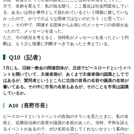
方で、名称を変えて、私の知る限り、ここ最近は社会問題化してい
る、あるいは何か事件として扱われているという情報に接していな
かったので、かつてのような団体ではないのだろう（と思ってい
た）。その中で、関連する団体からお祝いのメッセージの依頼があ
ったので、メッセージを送った。
ただ、今の状況を考えると、当時私がメッセージを送ったという判
断は、もう少し慎重に判断すべきであったと考えている。
Q10（記者）
7月にも、旧統一教会の関連団体が、北信でピースロードというイベ
ントを開いていて、主催者側が、あくまで主催者側の認識としてで
はあるが、賛同者というところに北信の首長の名前や議員の名前が
書いてある。その中に市長の名前もあるが、そのことを市長は認識
しているか。
A10（長野市長）
ピースロードというイベントの告知のチラシを見たときに、私の名
前と、近隣自治体の首長や議員の名前があった。当時、平和を訴え
るイベントがあるので、ぜひ名前を貸してくれないかという案内が