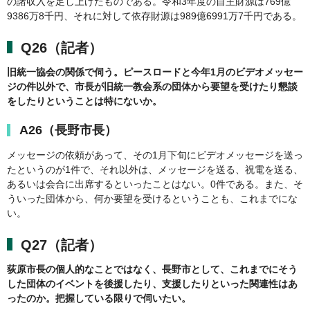
の諸収入を足し上げたものである。令和3年度の自主財源は769億
9386万8千円、それに対して依存財源は989億6991万7千円である。
Q26（記者）
旧統一協会の関係で伺う。ピースロードと今年1月のビデオメッセー
ジの件以外で、市長が旧統一教会系の団体から要望を受けたり懇談
をしたりということは特にないか。
A26（長野市長）
メッセージの依頼があって、その1月下旬にビデオメッセージを送っ
たというのが1件で、それ以外は、メッセージを送る、祝電を送る、
あるいは会合に出席するといったことはない。0件である。また、そ
ういった団体から、何か要望を受けるということも、これまでにな
い。
Q27（記者）
荻原市長の個人的なことではなく、長野市として、これまでにそう
した団体のイベントを後援したり、支援したりといった関連性はあ
ったのか。把握している限りで伺いたい。