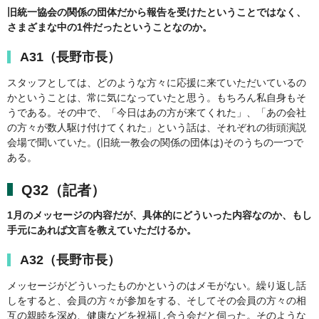
旧統一協会の関係の団体だから報告を受けたということではなく、
さまざまな中の1件だったということなのか。
A31（長野市長）
スタッフとしては、どのような方々に応援に来ていただいているの
かということは、常に気になっていたと思う。もちろん私自身もそ
うである。その中で、「今日はあの方が来てくれた」、「あの会社
の方々が数人駆け付けてくれた」という話は、それぞれの街頭演説
会場で聞いていた。(旧統一教会の関係の団体は)そのうちの一つで
ある。
Q32（記者）
1月のメッセージの内容だが、具体的にどういった内容なのか、もし
手元にあれば文言を教えていただけるか。
A32（長野市長）
メッセージがどういったものかというのはメモがない。繰り返し話
しをすると、会員の方々が参加をする、そしてその会員の方々の相
互の親睦を深め、健康などを祝福し合う会だと伺った。そのような