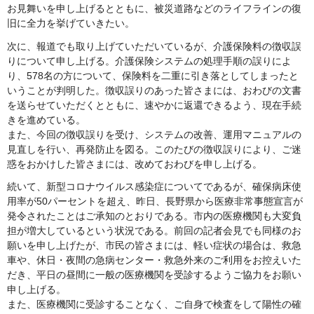
お見舞いを申し上げるとともに、被災道路などのライフラインの復
旧に全力を挙げていきたい。
次に、報道でも取り上げていただいているが、介護保険料の徴収誤
りについて申し上げる。介護保険システムの処理手順の誤りによ
り、578名の方について、保険料を二重に引き落としてしまったと
いうことが判明した。徴収誤りのあった皆さまには、おわびの文書
を送らせていただくとともに、速やかに返還できるよう、現在手続
きを進めている。
また、今回の徴収誤りを受け、システムの改善、運用マニュアルの
見直しを行い、再発防止を図る。このたびの徴収誤りにより、ご迷
惑をおかけした皆さまには、改めておわびを申し上げる。
続いて、新型コロナウイルス感染症についてであるが、確保病床使
用率が50パーセントを超え、昨日、長野県から医療非常事態宣言が
発令されたことはご承知のとおりである。市内の医療機関も大変負
担が増大しているという状況である。前回の記者会見でも同様のお
願いを申し上げたが、市民の皆さまには、軽い症状の場合は、救急
車や、休日・夜間の急病センター・救急外来のご利用をお控えいた
だき、平日の昼間に一般の医療機関を受診するようご協力をお願い
申し上げる。
また、医療機関に受診することなく、ご自身で検査をして陽性の確