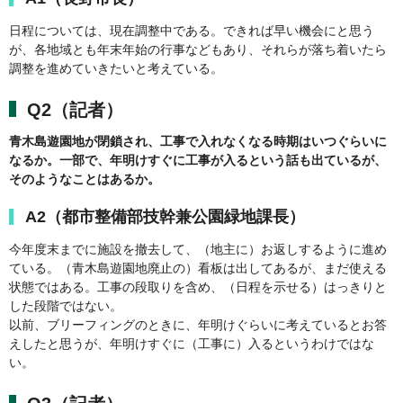
日程については、現在調整中である。できれば早い機会にと思う
が、各地域とも年末年始の行事などもあり、それらが落ち着いたら
調整を進めていきたいと考えている。
Q2（記者）
青木島遊園地が閉鎖され、工事で入れなくなる時期はいつぐらいに
なるか。一部で、年明けすぐに工事が入るという話も出ているが、
そのようなことはあるか。
A2（都市整備部技幹兼公園緑地課長）
今年度末までに施設を撤去して、（地主に）お返しするように進め
ている。（青木島遊園地廃止の）看板は出してあるが、まだ使える
状態ではある。工事の段取りを含め、（日程を示せる）はっきりと
した段階ではない。
以前、ブリーフィングのときに、年明けぐらいに考えているとお答
えしたと思うが、年明けすぐに（工事に）入るというわけではな
い。