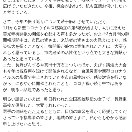
広げていただきたい。今後、機会があれば、私も直接お伺いしたい
と考えている。
さて、今年の振り返りについて若干触れさせていただく。
1月から新型コロナウイルス感染症の第6波が始まり、4月に控えた
善光寺御開帳の開催を心配する声も多かったが、およそ3カ月間の御
開帳期間中は、市民の皆さま、来訪者の皆さまの力添えにより、感
染拡大を招くことなく、御開帳が盛大に実施されたことは、大変う
れしく思っているし、市内経済の活性化という点でも大きな貢献が
あったと思っている。
また、長野びんずるや真田十万石まつりのほか、えびす講煙火大会
も今年は観客席を設けて開催されるなど、台風災害や新型コロナウ
イルスの影響で中止されていた本市の風物詩が、感染対策を行いな
がら、にぎやかに開催されたことも、コロナ禍が続く中ではある
が、明るい話題であったと思う。
明るい話題といえば、昨日行われた全国高校駅伝の女子で、長野東
高校が優勝した。大変うれしかった。
選手の健闘をたたえるとともに、日頃の練習を温かく応援してくだ
さっている指導者の皆さま、地域の皆さまに、私からも心から感謝
申し上げたいと思う。