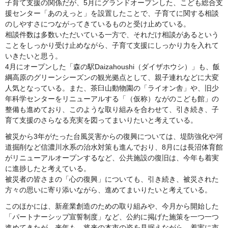
子育て支援の関係だが、5月にグランドオープンした、こども総合支
援センター「あのえっと」を設置したことで、子育てに関する相談
のしやすさにつながってきているものと受け止めている。
相談件数は多数いただいている一方で、それだけ相談があるという
ことをしっかり受け止めながら、子育て支援にしっかり力を入れて
いきたいと思う。
4月にオープンした「森の駅Daizahoushi（ダイザホウシ）」も、飯
綱高原のグリーンシーズンの観光拠点として、親子連れなどに大変
人気となっている。また、茶臼山動物園の「ライオン舎」や、旧少
年科学センターをリニューアルする「（仮称）ながのこども館」の
整備も進めており、このような取り組みを合わせて、引き続き、子
育て支援のさらなる充実を図ってまいりたいと考えている。
被災から3年がたった台風災害からの復興については、堤防強化や河
道掘削など信濃川水系の治水対策も進んでおり、8月には長沼体育館
がリニューアルオープンするなど、公共施設の復旧は、今年も着実
に進捗したと考えている。
被災者の皆さまの「心の復興」についても、引き続き、被災された
方々の思いに寄り添いながら、進めてまいりたいと考えている。
このほかには、新産業創造のための取り組みや、今月から開始した
「パートナーシップ宣誓制度」など、公約に掲げた施策を一つ一つ
進めてきたが、来年も、将来の本市の姿を見据えながら、着実に市