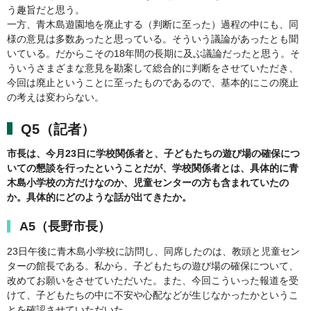
う趣旨だと思う。
一方、青木島遊園地を廃止する（判断に至った）過程の中にも、同
様の意見は多数あったと思っている。そういう議論があったとも聞
いている。だからこその18年間の長期に及ぶ議論だったと思う。そ
ういうさまざまな意見を勘案して総合的に判断をさせていただき、
今回は廃止ということに至ったものであるので、基本的にこの廃止
の考えは変わらない。
Q5（記者）
市長は、今月23日に学校関係者と、子どもたちの遊び場の確保につ
いての懇談を行ったということだが、学校関係者とは、具体的に青
木島小学校の方だけなのか、児童センターの方も含まれていたの
か。具体的にどのような話が出てきたか。
A5（長野市長）
23日午後に青木島小学校に訪問し、同席したのは、教頭と児童セン
ターの館長である。私から、子どもたちの遊び場の確保について、
改めてお願いをさせていただいた。また、今回こういった報道を受
けて、子どもたちの中に不安や心配などが生じなかったかというこ
とを確認させていただいた。