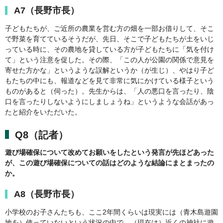
A7（長野市長）
子どもたちが、ご近所の農業を営む方の畑を一部お借りして、そこ
で野菜を育てているそうだが、先日、そこで子どもたちが土をいじ
っている時に、その農地を貸している方が子どもたちに「気を付け
て」という注意を促した。その際、「この人が公園の関係で意見を
寄せた方かな」というような誤解というか（が生じ）、やはり子ど
もたちの中にも、報道などを見て非常に気にかけている様子という
ものがあると（伺った）。先生からは、「人の悪口を言ったり、陰
口を言ったりしないようにしましょうね」というような会話があっ
たと紹介をいただいた。
Q8（記者）
遊び場確保について改めてお願いをしたという発言が先ほどあった
が、この遊び場確保についての話はどのような結論にまとまったの
か。
A8（長野市長）
小学校のお子さんたちも、ここ2年間くらいは現実には（青木島遊園
地を）使っていないという状況の中で、（現在は）近くの神社に遊