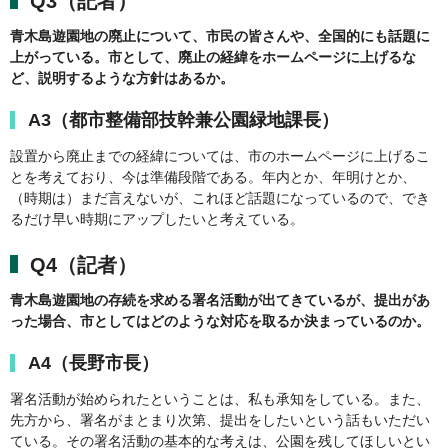
Q3（記者）
青木島遊園地の廃止について、市民の皆さんや、全国的にも話題に
上がっている。市として、廃止の経緯をホームページに上げるな
ど、説明するような方針はあるか。
A3（都市整備部技幹兼公園緑地課長）
設置から廃止までの経緯については、市のホームページに上げるこ
とを考えており、今は準備段階である。年内とか、年明けとか、
（時期は）まだ言えないが、これほど話題になっているので、でき
るだけ早い時期にアップしたいと考えている。
Q4（記者）
青木島遊園地の存続を求める署名活動が出てきているが、提出があ
った場合、市としてはどのような対応を取るか決まっているのか。
A4（長野市長）
署名活動が始められたということは、私も承知をしている。また、
先方から、署名がまとまり次第、提出をしたいという話もいただい
ている。その署名活動の基本的な考えは、公園を残してほしいとい