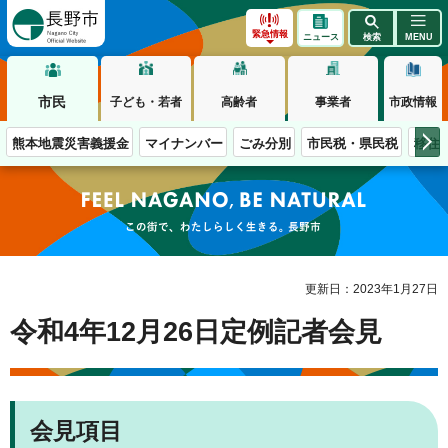
長野市
緊急情報
ニュース
検索
MENU
市民
子ども・若者
高齢者
事業者
市政情報
熊本地震災害義援金
マイナンバー
ごみ分別
市民税・県民税
移住
この街で、わたしらしく生きる。長野市
更新日：2023年1月27日
令和4年12月26日定例記者会見
会見項目