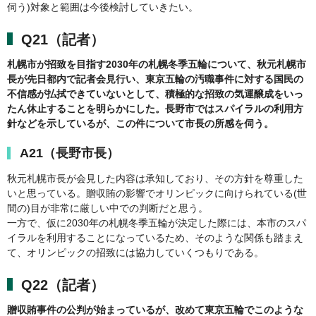
伺う)対象と範囲は今後検討していきたい。
Q21（記者）
札幌市が招致を目指す2030年の札幌冬季五輪について、秋元札幌市
長が先日都内で記者会見行い、東京五輪の汚職事件に対する国民の
不信感が払拭できていないとして、積極的な招致の気運醸成をいっ
たん休止することを明らかにした。長野市ではスパイラルの利用方
針などを示しているが、この件について市長の所感を伺う。
A21（長野市長）
秋元札幌市長が会見した内容は承知しており、その方針を尊重した
いと思っている。贈収賄の影響でオリンピックに向けられている(世
間の)目が非常に厳しい中での判断だと思う。
一方で、仮に2030年の札幌冬季五輪が決定した際には、本市のスパ
イラルを利用することになっているため、そのような関係も踏まえ
て、オリンピックの招致には協力していくつもりである。
Q22（記者）
贈収賄事件の公判が始まっているが、改めて東京五輪でこのような