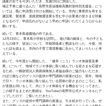
議案の全てを可決いただき、先週19日に閉会した。
補正予算に盛り込んだ「長野市原油価格高騰対策特別支援金」につ
いては、既に申請受け付けを開始している。市内に事業所を有する
建設業、製造業、道路貨物運送業を営む中小企業者の皆さまが対象
となるので、申請忘れがないよう早めに申請いただくよう心からお
願いする。
続いて、青木島遊園地の件である。
12月23日に、青木島小学校を訪問し、遊び場の確保と、今の子ども
たちの様子、状況について、学校関係者と懇談を行った。今後、伺
った話を踏まえ、市内の子育て環境整備に生かしてまいりたいと考
えている。
続いて、今年度から開始した、「健幸（こう）ラジオ体操普及事
業」について、地域でラジオ体操に取り組んでいる皆さまを応援す
るため、一般財団法人簡易保険加入者協会様のご協力をいただき、
のぼり旗などのグッズの提供や専門講師の派遣のほか、長年、地域
で日々、ラジオ体操に取り組んでいる団体の皆さまのところに、私
が直接お伺いをして、共にラジオ体操をする機会をつくってきた。
この様子をまとめた動画を、YouTubeの長野市公式チャンネルにア
ップしたので、ご覧いただきたい。
また、グッズの提供や専門講師の派遣は、引き続き行っている。ぜ
ひご活用いただき、ラジオ体操を通じて、地域コミュニティの輪を