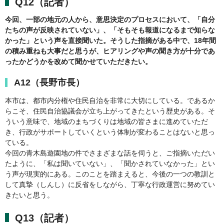
Q12（記者）
今回、一部の地元の人から、意思決定のプロセスにおいて、「自分
たちの声が反映されていない」、「そもそも報道になるまで知らな
かった」という声を直接聞いた。そうした指摘がある中で、18年間
の積み重ねも大事だと思うが、ヒアリングや声の聞き方が十分であ
ったかどうかを改めて聞かせていただきたい。
A12（長野市長）
本市は、都市内分権や住民自治を非常に大切にしている。であるか
らこそ、住民自治協議会が立ち上がってきたという歴史がある。そ
ういう意味で、地域のまちづくりは地域の皆さまに進めていただ
き、行政がサポートしていくという体制が変わることはないと思っ
ている。
今回の青木島遊園地の件でさまざまな話を伺うと、ご指摘いただい
たように、「私は聞いていない」、「聞かされていなかった」とい
う声が現実的にある。このことを踏まえると、今後の一つの教訓と
して真摯（しんし）に反省をしながら、丁寧な行政運営に努めてい
きたいと思う。
Q13（記者）