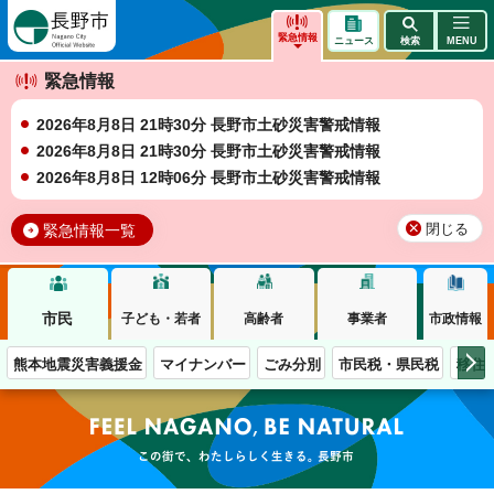
長野市
緊急情報
ニュース
検索
MENU
緊急情報
2026年8月8日 21時30分 長野市土砂災害警戒情報
2026年8月8日 21時30分 長野市土砂災害警戒情報
2026年8月8日 12時06分 長野市土砂災害警戒情報
緊急情報一覧
閉じる
市民
子ども・若者
高齢者
事業者
市政情報
熊本地震災害義援金
マイナンバー
ごみ分別
市民税・県民税
移住
この街で、わたしらしく生きる。長野市