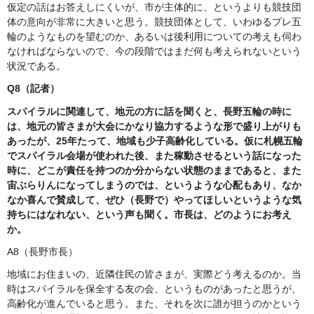
仮定の話はお答えしにくいが、市が主体的に、というよりも競技団
体の意向が非常に大きいと思う。競技団体として、いわゆるプレ五
輪のようなものを望むのか、あるいは後利用についての考えも伺わ
なければならないので、今の段階ではまだ何も考えられないという
状況である。
Q8（記者）
スパイラルに関連して、地元の方に話を聞くと、長野五輪の時に
は、地元の皆さまが大会にかなり協力するような形で盛り上がりも
あったが、25年たって、地域も少子高齢化している。仮に札幌五輪
でスパイラル会場が使われた後、また稼動させるという話になった
時に、どこが責任を持つのか分からない状態のままであると、また
宙ぶらりんになってしまうのでは、というような心配もあり、なか
なか喜んで賛成して、ぜひ（長野で）やってほしいというような気
持ちにはなれない、という声も聞く。市長は、どのようにお考え
か。
A8（長野市長）
地域にお住まいの、近隣住民の皆さまが、実際どう考えるのか。当
時はスパイラルを保全する友の会、というものがあったと思うが、
高齢化が進んでいると思う。また、それを次に誰が担うのかという