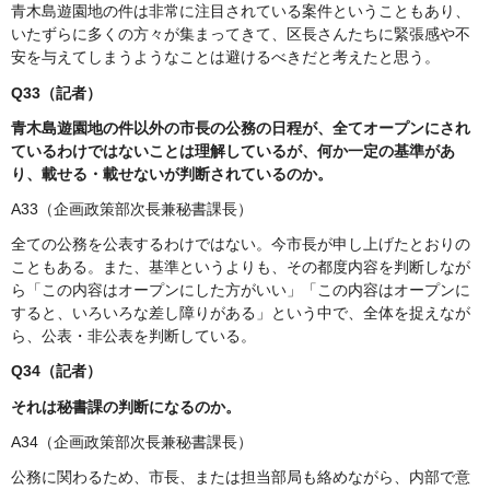
青木島遊園地の件は非常に注目されている案件ということもあり、
いたずらに多くの方々が集まってきて、区長さんたちに緊張感や不
安を与えてしまうようなことは避けるべきだと考えたと思う。
Q33（記者）
青木島遊園地の件以外の市長の公務の日程が、全てオープンにされ
ているわけではないことは理解しているが、何か一定の基準があ
り、載せる・載せないが判断されているのか。
A33（企画政策部次長兼秘書課長）
全ての公務を公表するわけではない。今市長が申し上げたとおりの
こともある。また、基準というよりも、その都度内容を判断しなが
ら「この内容はオープンにした方がいい」「この内容はオープンに
すると、いろいろな差し障りがある」という中で、全体を捉えなが
ら、公表・非公表を判断している。
Q34（記者）
それは秘書課の判断になるのか。
A34（企画政策部次長兼秘書課長）
公務に関わるため、市長、または担当部局も絡めながら、内部で意