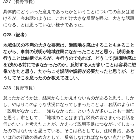
A27（長野市長）
具体的にどういった意見であったかということについての言及は避
けるが、今お話のように、これだけ大きな反響を呼ぶ、大きな話題
になる、とは思っていない様子であった。
Q28（記者）
地域住民の不満の大きな要素は、遊園地を廃止することもさること
ながら、事前の説明が地域住民になかったことだと思う。説明会を
行うことは結構であるが、今行うのであれば、どうして(遊園地廃止
を)決める前にできなかったのか。反対する人が多いことは容易に想
像できたと思う。だからこそ説明や説得が必要だったと思うが、ど
うしてそこを怠ったのか教えてほしい。
A28（長野市長）
怠ったかどうかは、結果からしか見えないものがあると思う。しか
し、やはりこのような状況になってしまったことは、お話のように
「説明がなかった」「知らなかった」という方が多いことも一因だ
と思う。市として、「地域のことはまずは区長の皆さまからお話を
伺いたい」と考えたことが、かえって説明不足につながってしまっ
たのではないかと思っている。そこは私としても、住民自治、ある
いは市の行政の進め方として、反省しなければならない点だと受け