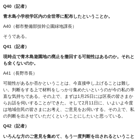
Q40（記者）
青木島小学校学区内の全世帯に配布したということか。
A40（都市整備部技幹公園緑地課長）
そうである。
Q41（記者）
現時点で青木島遊園地の廃止を撤回する可能性はあるのか。それと
も全くないのか。
A41（長野市長）
可能性があるか否かということは、今直接申し上げることは難し
い。判断をする上で材料をしっかり集めたいというのが今の私の率
直な気持ちである。その上で、まずは1月25日には区長の皆さまか
らお話を伺いすることができた。そして2月11日に、いよいよ今度
は地域住民の皆さまにお考え、ご意見をお伺いする。その上で、私
の判断を出させていただくということにしたいと思っている。
Q42（記者）
いろんな方のご意見を集めて、もう一度判断を出されるということ