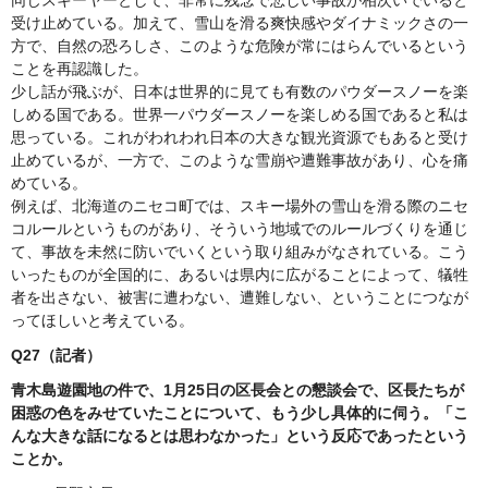
受け止めている。加えて、雪山を滑る爽快感やダイナミックさの一
方で、自然の恐ろしさ、このような危険が常にはらんでいるという
ことを再認識した。
少し話が飛ぶが、日本は世界的に見ても有数のパウダースノーを楽
しめる国である。世界一パウダースノーを楽しめる国であると私は
思っている。これがわれわれ日本の大きな観光資源でもあると受け
止めているが、一方で、このような雪崩や遭難事故があり、心を痛
めている。
例えば、北海道のニセコ町では、スキー場外の雪山を滑る際のニセ
コルールというものがあり、そういう地域でのルールづくりを通じ
て、事故を未然に防いでいくという取り組みがなされている。こう
いったものが全国的に、あるいは県内に広がることによって、犠牲
者を出さない、被害に遭わない、遭難しない、ということにつなが
ってほしいと考えている。
Q27（記者）
青木島遊園地の件で、1月25日の区長会との懇談会で、区長たちが
困惑の色をみせていたことについて、もう少し具体的に伺う。「こ
んな大きな話になるとは思わなかった」という反応であったという
ことか。