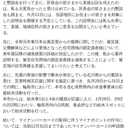
と懇談会を行ってきた。区長会の皆さまから直接お話を伺えたの
は、私も大変良かったと受け止めている。区長会の皆さまとの懇談
会も踏まえ、今月11日には、当該地区にお住まいの皆さまを対象に
した説明会を開催する予定としている。この説明会には私も出席し
て、直接、地域住民の皆さまのご意見をお聞きしたいと考えてい
る。
次に、令和元年東日本台風災害からの復興に関してだが、被災後、
公費解体などにより更地となった住宅用地の固定資産税について、
来年度以降の減免措置の詳細が決定したので、この後、私から案件
説明する。被災住宅用地の固定資産税を減免することによって、被
災地の住宅再建を支援してまいりたいと考えている。
次に、先週の寒波の影響で断水が発生している石川県からの要請を
受け、災害時相互応援に関する協定に基づき、先月28日から31日ま
での間に、輪島市において、本市を含む長野県内の水道事業体が応
援給水活動を行った。
本市からは、給水車1台と4名の職員が応援に入り、1月28日、29日
の2日間にわたり、輪島市内の公民館、集会所などの給水スポットに
おいて給水活動を行った。
続いて、マイナンバーカードの取得に伴うマイナポイントの付与に
ついては、当初12月31日までであったマイナンバーカードの申請期