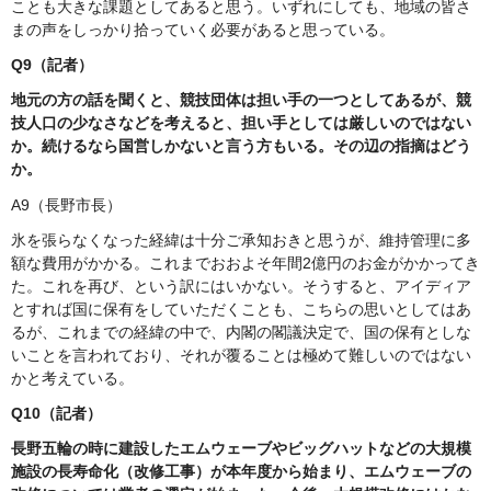
ことも大きな課題としてあると思う。いずれにしても、地域の皆さ
まの声をしっかり拾っていく必要があると思っている。
Q9（記者）
地元の方の話を聞くと、競技団体は担い手の一つとしてあるが、競
技人口の少なさなどを考えると、担い手としては厳しいのではない
か。続けるなら国営しかないと言う方もいる。その辺の指摘はどう
か。
A9（長野市長）
氷を張らなくなった経緯は十分ご承知おきと思うが、維持管理に多
額な費用がかかる。これまでおおよそ年間2億円のお金がかかってき
た。これを再び、という訳にはいかない。そうすると、アイディア
とすれば国に保有をしていただくことも、こちらの思いとしてはあ
るが、これまでの経緯の中で、内閣の閣議決定で、国の保有としな
いことを言われており、それが覆ることは極めて難しいのではない
かと考えている。
Q10（記者）
長野五輪の時に建設したエムウェーブやビッグハットなどの大規模
施設の長寿命化（改修工事）が本年度から始まり、エムウェーブの