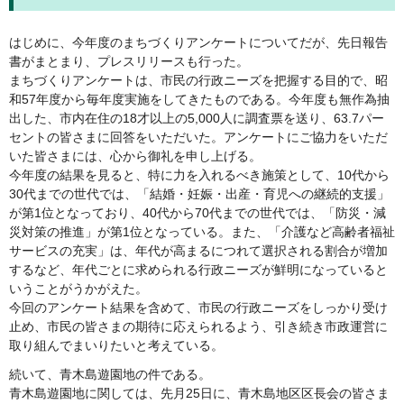
はじめに、今年度のまちづくりアンケートについてだが、先日報告
書がまとまり、プレスリリースも行った。
まちづくりアンケートは、市民の行政ニーズを把握する目的で、昭
和57年度から毎年度実施をしてきたものである。今年度も無作為抽
出した、市内在住の18才以上の5,000人に調査票を送り、63.7パー
セントの皆さまに回答をいただいた。アンケートにご協力をいただ
いた皆さまには、心から御礼を申し上げる。
今年度の結果を見ると、特に力を入れるべき施策として、10代から
30代までの世代では、「結婚・妊娠・出産・育児への継続的支援」
が第1位となっており、40代から70代までの世代では、「防災・減
災対策の推進」が第1位となっている。また、「介護など高齢者福祉
サービスの充実」は、年代が高まるにつれて選択される割合が増加
するなど、年代ごとに求められる行政ニーズが鮮明になっていると
いうことがうかがえた。
今回のアンケート結果を含めて、市民の行政ニーズをしっかり受け
止め、市民の皆さまの期待に応えられるよう、引き続き市政運営に
取り組んでまいりたいと考えている。
続いて、青木島遊園地の件である。
青木島遊園地に関しては、先月25日に、青木島地区区長会の皆さま