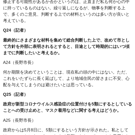
修正する可能性があるか否かというのは、正直まだ私も何か心の中
に持っているものはない。繰り返しになるが、物事を判断する上
で、多くのご意見、判断する上での材料というのは多い方が良いと
考えている。
Q24（記者）
最終的にさまざまな材料を集めて総合判断した上で、改めて市とし
て方針を外部に表明されるとすると、目途として時期的にはいつ頃
までに判断したいと考えるか。
A24（長野市長）
何か期限を決めてということは、現在私の頭の中にはない。ただ、
これをいたずらに長く延ばして、より地域住民の皆さまに不安、心
配を与えてしまうのは避けたいとは思っている。
Q25（記者）
政府が新型コロナウイルス感染症の位置付けを5類にするとしている
ことへの受け止めと、マスク着用などに関する考えはどうか。
A25（長野市長）
政府からは5月8日に、5類にするという方針が示された。私として