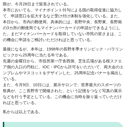
限が、今月28日まで延長されている。
本市においても、マイナポイント付与による国の取得促進に協力し
て、申請窓口を拡大するなど受け付け体制を強化している。また、
本日から、市内の郵便局、具体的には、長野中央、長野東、長野南
の3カ所の郵便局でもマイナンバーカードの申請ができるようにし
た。まだマイナンバーカードを取得していない市民の皆さまは、こ
の機会に申請をご検討いただければと思っている。
最後になるが、本年は、1998年の長野冬季オリンピック・パラリン
ピックから25周年に当たる年である。
先週の金曜日から、市役所第一庁舎西側、芝生広場がある桜スクエ
ア側の入口の円柱に、IOC・IPCから許可をいただいて、両大会のエ
ンブレムやマスコットをデザインした、25周年記念バナーを掲出し
ている。
また、今月9日、10日には、展示サロンで、世界最大のスポーツの
祭典が、ここ長野市で開催された、という記憶をつなぐ写真の展示
などを行う予定としている。この機会に当時を振り返っていただけ
ればと思っている。
私からは以上である。