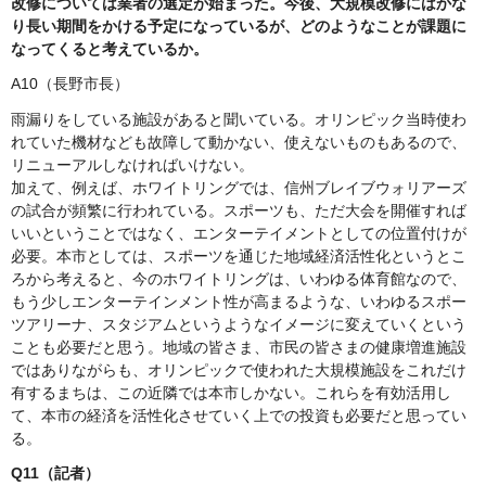
改修については業者の選定が始まった。今後、大規模改修にはかな
り長い期間をかける予定になっているが、どのようなことが課題に
なってくると考えているか。
A10（長野市長）
雨漏りをしている施設があると聞いている。オリンピック当時使わ
れていた機材なども故障して動かない、使えないものもあるので、
リニューアルしなければいけない。
加えて、例えば、ホワイトリングでは、信州ブレイブウォリアーズ
の試合が頻繁に行われている。スポーツも、ただ大会を開催すれば
いいということではなく、エンターテイメントとしての位置付けが
必要。本市としては、スポーツを通じた地域経済活性化というとこ
ろから考えると、今のホワイトリングは、いわゆる体育館なので、
もう少しエンターテインメント性が高まるような、いわゆるスポー
ツアリーナ、スタジアムというようなイメージに変えていくという
ことも必要だと思う。地域の皆さま、市民の皆さまの健康増進施設
ではありながらも、オリンピックで使われた大規模施設をこれだけ
有するまちは、この近隣では本市しかない。これらを有効活用し
て、本市の経済を活性化させていく上での投資も必要だと思ってい
る。
Q11（記者）