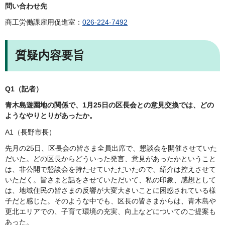
問い合わせ先
商工労働課雇用促進室：
026-224-7492
質疑内容要旨
​​Q1（記者）
青木島遊園地の関係で、1月25日の区長会との意見交換では、どの
ようなやりとりがあったか。
A1（長野市長）
先月の25日、区長会の皆さま全員出席で、懇談会を開催させていた
だいた。どの区長からどういった発言、意見があったかということ
は、非公開で懇談会を持たせていただいたので、紹介は控えさせて
いただく。皆さまと話をさせていただいて、私の印象、感想として
は、地域住民の皆さまの反響が大変大きいことに困惑されている様
子だと感じた。そのような中でも、区長の皆さまからは、青木島や
更北エリアでの、子育て環境の充実、向上などについてのご提案も
あった。