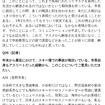
は、このことによって、これまで長期にわたってマスクを着用した
生活から解放されるのではないかという期待感を持っている。市長
に就任してこの間、多くの職員と顔を合わせるが、未だに人相がは
っきり分からず、こういう表情だったのだなと受け止める（ことが
ある）。1年2カ月たってもそういう状況である。これが例えば小さ
なお子さん方、あるいは学校においては、なかなか表情が見られ
ず、そのことによって、コミュニケーションが不足しているという
ようなお話も伺う。これで、マスクから解放される生活になり、こ
れまで学校教育などの面で課題などがあったことが徐々に回復、解
決していくことにつながればと思っている。
Q26（記者）
年末から最近にかけて、スキー場での事故が相次いでいる。市長自
身もアスリートだった経験から、このことについてご意見いただき
たい。
A26（長野市長）
小谷村で大きな雪崩事故、小谷村だけではなく、野沢温泉村や新潟
県妙高市などでも海外のスキーヤーやスノーボーダーが雪崩に遭遇
しているというニュースがあった。現実には、海外からのお客様だ
けではなくて、日本人のスキーヤーやスノーボーダーもいる。私も
同じスキーヤーとして、非常に残念で悲しい事故が相次いでいると