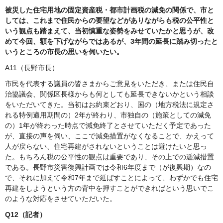
被災した住宅用地の固定資産税・都市計画税の減免の関係で、市と
しては、これまで住民からの要望などがありながらも税の公平性と
いう観点も踏まえて、当初慎重な姿勢をみせていたかと思うが、改
めて今回、額を下げながらではあるが、3年間の延長に踏み切ったと
いうところの市長の思いを伺いたい。
A11（長野市長）
市民を代表する議員の皆さまからご意見をいただき、または住民自
治協議会、関係区長様からも何としても延長できないかという相談
をいただいてきた。当初はお約束どおり、国の（地方税法に規定さ
れる特例適用期間の）2年が終わり、市独自の（施策としての減免
の）1年が終わった時点で減免終了とさせていただく予定であった
が、直接の声を伺い、ここで減免措置がなくなることで、かえって
人が戻らない、住宅再建がされないということは避けたいと思っ
た。もちろん税の公平性の観点は重要であり、その上での逓減措置
である。長野市災害復興計画では令和6年度まで（が復興期）なの
で、それに加えて令和7年まで延ばすことによって、わずかでも住宅
再建をしようという方の背中を押すことができればという思いでこ
のような対応をさせていただいた。
Q12（記者）