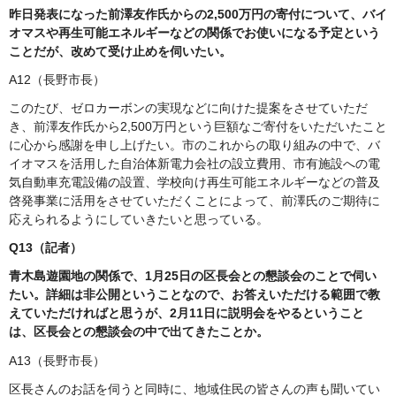
昨日発表になった前澤友作氏からの2,500万円の寄付について、バイ
オマスや再生可能エネルギーなどの関係でお使いになる予定という
ことだが、改めて受け止めを伺いたい。
A12（長野市長）
このたび、ゼロカーボンの実現などに向けた提案をさせていただ
き、前澤友作氏から2,500万円という巨額なご寄付をいただいたこと
に心から感謝を申し上げたい。市のこれからの取り組みの中で、バ
イオマスを活用した自治体新電力会社の設立費用、市有施設への電
気自動車充電設備の設置、学校向け再生可能エネルギーなどの普及
啓発事業に活用をさせていただくことによって、前澤氏のご期待に
応えられるようにしていきたいと思っている。
Q13（記者）
青木島遊園地の関係で、1月25日の区長会との懇談会のことで伺い
たい。詳細は非公開ということなので、お答えいただける範囲で教
えていただければと思うが、2月11日に説明会をやるということ
は、区長会との懇談会の中で出てきたことか。
A13（長野市長）
区長さんのお話を伺うと同時に、地域住民の皆さんの声も聞いてい