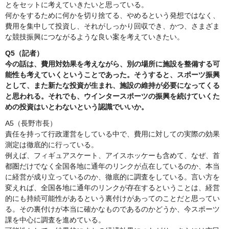
とをセットに考えていきたいと思っている。
何かをするために何かを切り捨てる、やめるという発想ではなく、
費用を集中して投資し、それがしっかり回収でき、かつ、さまざま
な競技振興につながるような良い案を考えていきたい。
Q5（記者）
今の話は、費用対効果を考えながら、別の場所に施設を整備する可
能性も考えていくということであった。そうすると、スポーツ振興
として、また新たな投資が生まれ、施設の維持が必要になってくる
と思われる。それでも、ウインタースポーツの振興を続けていくた
めの投資はいとわないという認識でいいか。
A5（長野市長）
責任を持って行政運営をしている中で、費用に対しての実際の効果
測定は徹底的に行っている。
例えば、フィギュアスケート、アイスホッケーも含めて、なぜ、首
都圏だけでなく全国各地に通年のリンクが点在しているのか、本当
に経営が成り立っているのか、徹底的に調査をしている。言い方を
変えれば、全国各地に通年のリンクが存在するということは、経営
的にも持続可能性があるという裏付けがあってのことだと思ってい
る。その裏付けが本当に確かなものであるのかどうか、今スポーツ
課を中心に調査を進めている。