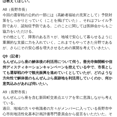
ば教えてほしい。
A8（長野市長）
今回の選挙戦の公約の一部には（高齢者福祉の充実として）予防対
策をしっかりとっていく（ことを掲げていた）。それはフレイル予
防であり、認知症予防である。このことに関しては医師会からもご
協力をいただける。
その他として、障害のある方々が、地域で安心して暮らせるように
重層的な支援に力を入れていく。これまでもやってきた分野である
が、さらにその安心感を増大させるための展開を考えていきたい。
Q9（記者）
もんぜんぷら座の解体後の利活用について伺う。善光寺御開帳や信
州ディスティネーションキャンペーンを控えている中で、市長とし
ても選挙戦の中で観光振興を進めていくとしていたが、どのような
方向性で解体後のもんぜんぷら座跡地を利活用していくのか、何か
意気込みがあれば伺いたい。
A9（長野市長）
もんぜんぷら座を含む新田町交差点エリアを常に意識しながら考え
ている。
過日、地域の方々や有識者の方々がメンバーに入っている長野市中
心市街地活性化基本計画評価専門委員会から提言をいただいた。そ