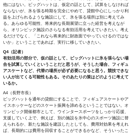
他にはない。ビッグハットは、仮定の話として、試算をしなければ
ならないが、氷を張る時期を完全にやめて、貸館中心にしっかり利
益を上げられるような施設にして、氷を張る場所は別に考えてみ
る。あらゆる可能性、将来的な長期展望に立った経営を考えなが
ら、オリンピック施設のさらなる有効活用を考えていきたい。考え
るだけでなく、「これなら将来的に財政面でやっていけるのではな
いか」ということであれば、実行に移していきたい。
Q4（記者）
有効活用の部分で、仮の話として、ビッグハットに氷を張らない場
合を試算していくということだと思うが、そうした場合、フィギュ
アスケートなど、代替の場所が必ず必要になると思う。競技できな
い人が出てくる可能性もある。そのあたりの策はどのように考えて
いるか。
A4（長野市長）
ビッグハットを通年の貸館にすることで、フィギュアスケートやア
イスホッケーなどのスケート振興を諦めるということではない。オ
リンピック開催都市として、ウインタースポーツをしっかり応援、
支援していく上で、例えば、別の施設を氷中心のスポーツ施設に替
えられるか、新たな施設を建設したとしても、費用対効果を考えれ
ば、長期的には費用を回収することができるかなど、そういったこ