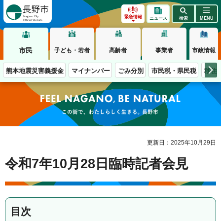
長野市
緊急情報
ニュース
検索
MENU
市民
子ども・若者
高齢者
事業者
市政情報
熊本地震災害義援金
マイナンバー
ごみ分別
市民税・県民税
移住
この街で、わたしらしく生きる。長野市
更新日：2025年10月29日
令和7年10月28日臨時記者会見
目次