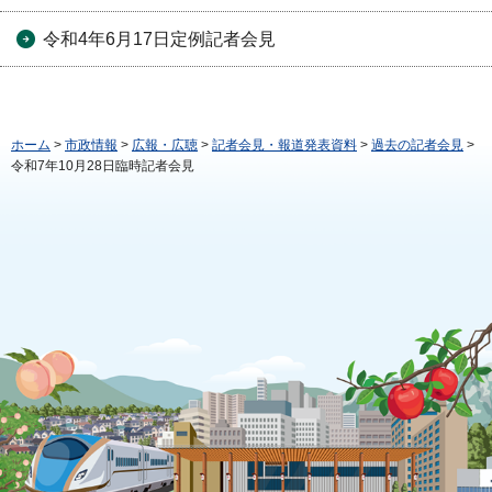
令和4年6月17日定例記者会見
ホーム
>
市政情報
>
広報・広聴
>
記者会見・報道発表資料
>
過去の記者会見
>
令和7年10月28日臨時記者会見