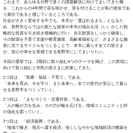
これまで、あらゆる分野で多くの課題解決に向けてまいてきた種
を、これからの4年間で花を咲かせ、実を付けることが私の使命であ
り責任であると感じているところである。
社会が大きく変化する中でも、本市が「選ばれるまち」となるた
め、長野市ならではの新たな政策や本市の強みを活（い）かした戦
略的な投資を引き続き積極的に行い、自主財源をしっかり確保し、
その財源を子育て支援や教育施策、高齢者福祉など、さまざまな施
策に充てるサイクルをつくることで、本市に暮らす全ての皆さま
が、安心や幸せを実感できる長野市にしてまいりたい。
今回の選挙では、2期目に取り組む4つのテーマを掲げ、この実現に
向けて取り組むと市民の皆さまに約束してきた。
1つ目は、「医療・福祉・子育て」である。
「未来を育み、今を守り、また未来へ」全ての世代が安心して暮ら
せる長野市をつくっていく。
2つ目は、「まちづくり・交通対策」である。
「人の輪が力を生み、その力が輪を広げる」地域コミュニティと絆
の強化を図っていく。
3つ目は、「経済振興」である。
「地域で稼ぎ、地元へ還す経済」強くしなやかな地域経済の構築を