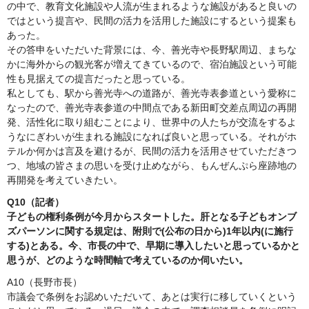
の中で、教育文化施設や人流が生まれるような施設があると良いの
ではという提言や、民間の活力を活用した施設にするという提案も
あった。
その答申をいただいた背景には、今、善光寺や長野駅周辺、まちな
かに海外からの観光客が増えてきているので、宿泊施設という可能
性も見据えての提言だったと思っている。
私としても、駅から善光寺への道路が、善光寺表参道という愛称に
なったので、善光寺表参道の中間点である新田町交差点周辺の再開
発、活性化に取り組むことにより、世界中の人たちが交流をするよ
うなにぎわいが生まれる施設になれば良いと思っている。それがホ
テルか何かは言及を避けるが、民間の活力を活用させていただきつ
つ、地域の皆さまの思いを受け止めながら、もんぜんぷら座跡地の
再開発を考えていきたい。
Q10（記者）
子どもの権利条例が今月からスタートした。肝となる子どもオンブ
ズパーソンに関する規定は、附則で(公布の日から)1年以内(に施行
する)とある。今、市長の中で、早期に導入したいと思っているかと
思うが、どのような時間軸で考えているのか伺いたい。
A10（長野市長）
市議会で条例をお認めいただいて、あとは実行に移していくという