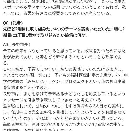
可能性として、結果的にまちの経済効果につながり、さらには市民
スポーツや冬季スポーツの振興につながるということであれば、私
としては、市民の皆さまに提案をしてみたいと考えている。
Q6（記者）
先ほど2期目に取り組みたい4つのテーマを説明いただいた。特に2
期目に1丁目1番地で取り組みたい施策は何か。
A6（長野市長）
全ての政策がつながっていると思っている。政策を打つためには財
源が必要であり、財源をどう確保するのかということも政策であ
る。
このまちが、子育てしやすいまちだと実感していただけるように、
これまでの4年間、例えば、子どもの福祉医療制度の充実や、小・中
学生対象の「みらいハッ！ケン」プロジェクトという市の独自事業
を実施することができた。
長野市は、まちを挙げて未来ある子どもたちを応援しているという
メッセージを引き続き表現していきたいと考えている。
選挙戦において、公約の一つに、まずは保育料を2人目から無料に
し、任期中には完全無料化を目指していくということをお話させて
いただいたので、それはしっかりと進めていきたいと思っている。
高齢者福祉も、医師会の皆さまからご協力いただける状況の中で、
予防施策、予防対策に力を入れていく。