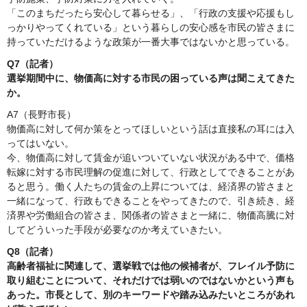
「このまちだったら安心して暮らせる」、「行政の支援や応援もし
っかりやってくれている」という暮らしの安心感を市民の皆さまに
持っていただけるような政策が一番大事ではないかと思っている。
Q7（記者）
選挙期間中に、物価高に対する市民の困っている声は聞こえてきた
か。
A7（長野市長）
物価高に対して何か策をとってほしいという話は直接私の耳には入
ってはいない。
今、物価高に対して賃金が追いついていない状況がある中で、価格
転嫁に対する市民理解の促進に対して、行政としてできることがあ
ると思う。働く人たちの賃金の上昇については、経済界の皆さまと
一緒になって、行政もできることをやってきたので、引き続き、経
済界や労働組合の皆さま、関係者の皆さまと一緒に、物価高騰に対
してどういった手段が必要なのか考えていきたい。
Q8（記者）
高齢者福祉に関連して、選挙戦では他の候補者が、フレイル予防に
取り組むことについて、それだけでは弱いのではないかという声も
あった。市長として、別のキーワードや踏み込みたいところがあれ