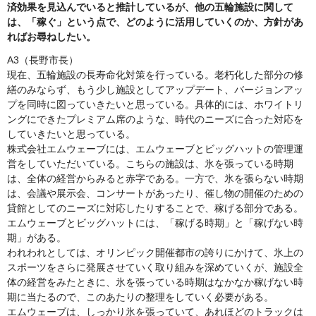
済効果を見込んでいると推計しているが、他の五輪施設に関して
は、「稼ぐ」という点で、どのように活用していくのか、方針があ
ればお尋ねしたい。
A3（長野市長）
現在、五輪施設の長寿命化対策を行っている。老朽化した部分の修
繕のみならず、もう少し施設としてアップデート、バージョンアッ
プを同時に図っていきたいと思っている。具体的には、ホワイトリ
ングにできたプレミアム席のような、時代のニーズに合った対応を
していきたいと思っている。
株式会社エムウェーブには、エムウェーブとビッグハットの管理運
営をしていただいている。こちらの施設は、氷を張っている時期
は、全体の経営からみると赤字である。一方で、氷を張らない時期
は、会議や展示会、コンサートがあったり、催し物の開催のための
貸館としてのニーズに対応したりすることで、稼げる部分である。
エムウェーブとビッグハットには、「稼げる時期」と「稼げない時
期」がある。
われわれとしては、オリンピック開催都市の誇りにかけて、氷上の
スポーツをさらに発展させていく取り組みを深めていくが、施設全
体の経営をみたときに、氷を張っている時期はなかなか稼げない時
期に当たるので、このあたりの整理をしていく必要がある。
エムウェーブは、しっかり氷を張っていて、あれほどのトラックは