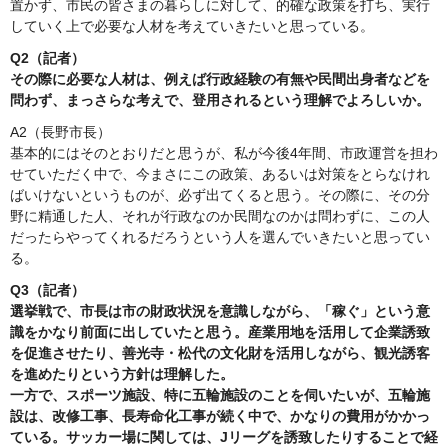
置かず、市民の皆さまの暮らしに対して、的確な政策を打ち、実行
していく上で必要な人材を考えていきたいと思っている。
Q2（記者）
その際に必要な人材は、例えば行政経験の有無や民間出身者などを
問わず、まっさらな考えで、登用されるという理解でよろしいか。
A2（長野市長）
基本的にはそのとおりだと思うが、私が今後4年間、市政運営を担わ
せていただく中で、今まさにこの政策、あるいは対策をとらなけれ
ばいけないというものが、必ず出てくると思う。その際に、その分
野に精通した人、それが行政なのか民間なのかは問わずに、この人
だったらやってくれるだろうという人を選んでいきたいと思ってい
る。
Q3（記者）
選挙戦で、市長は市の財政状況を意識しながら、「稼ぐ」という意
識をかなり前面に出していたと思う。産業用地を活用して企業誘致
を促進させたり、善光寺・松代の文化財を活用しながら、観光誘客
を進めたりという方針は理解した。
一方で、スポーツ施設、特に五輪施設のことを伺いたいが、五輪施
設は、改修工事、長寿命化工事が続く中で、かなりの費用がかかっ
ている。サッカー場に関しては、Jリーグを誘致したりすることで経